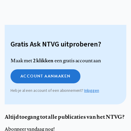
Gratis Ask NTVG uitproberen?
2 klikken
Maak met
een gratis account aan
ACCOUNT AANMAKEN
Heb je al een account of een abonnement?
Inloggen
Altijd toegang tot alle publicaties van het NTVG?
Abonneer vandaag nog!