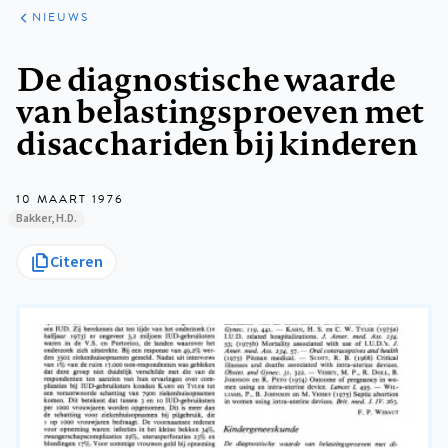
ARTIKELEN
HET
NIEUWS
KORT
Kruimelpad
De diagnostische waarde
van belastingsproeven met
disacchariden bij kinderen
10 MAART 1976
Bakker, H.D.
Citeren