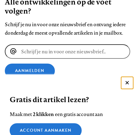
Alle ontwikkelingen op de voet
volgen?
Schrijf je nu in voor onze nieuwsbrief en ontvang iedere
donderdag de meest opvallende artikelen in je mailbox.
E-
mailadres
AANMELDEN
Deze site gebruikt cookies
VOLG ONS OP
Gratis dit artikel lezen?
Zie onze cookie policy
ACCEPTEER AANBEVOLEN INSTELLINGEN
Volg
Volg
Volg
Volg
Volg
Volg
2 klikken
Maak met
een gratis account aan
ons
ons
ons
ons
ons
ons
Functionele cookies
op
op
op
op
op
op
Contact
Colofon
Disclaimer
Privacy
About us
ACCOUNT AANMAKEN
Medische vragen verdienen
Sluiten