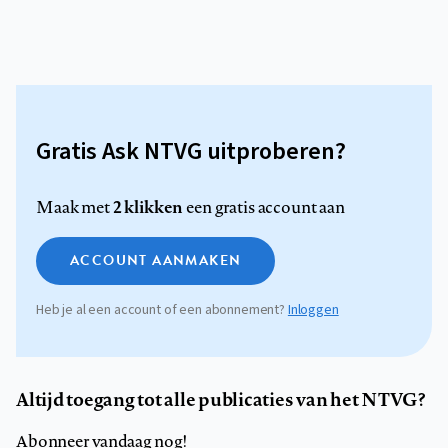
Gratis Ask NTVG uitproberen?
2 klikken
Maak met
een gratis account aan
ACCOUNT AANMAKEN
Heb je al een account of een abonnement?
Inloggen
Altijd toegang tot alle publicaties van het NTVG?
Abonneer vandaag nog!