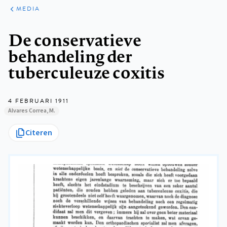
ARTIKELEN
VARIA
MEDIA
Kruimelpad
De conservatieve
behandeling der
tuberculeuze coxitis
4 FEBRUARI 1911
Alvares Correa, M.
Citeren