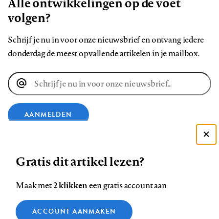
Alle ontwikkelingen op de voet
volgen?
Schrijf je nu in voor onze nieuwsbrief en ontvang iedere
donderdag de meest opvallende artikelen in je mailbox.
E-
mailadres
AANMELDEN
Deze site gebruikt cookies
VOLG ONS OP
Gratis dit artikel lezen?
Zie onze cookie policy
ACCEPTEER AANBEVOLEN INSTELLINGEN
Volg
Volg
Volg
Volg
Volg
Volg
2 klikken
Maak met
een gratis account aan
ons
ons
ons
ons
ons
ons
Functionele cookies
op
op
op
op
op
op
Contact
Colofon
Disclaimer
Privacy
About us
ACCOUNT AANMAKEN
Medische vragen verdienen
Sluiten