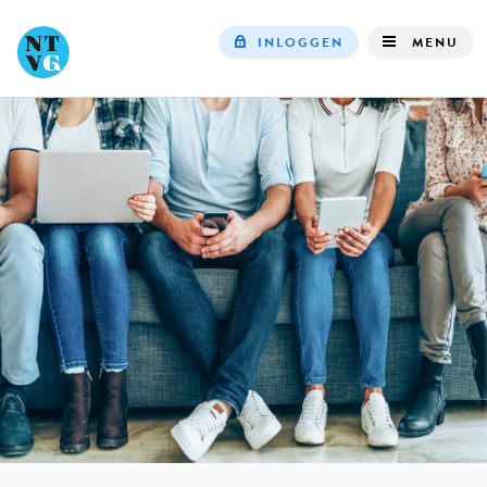
INLOGGEN
MENU
Top
navigation
IN