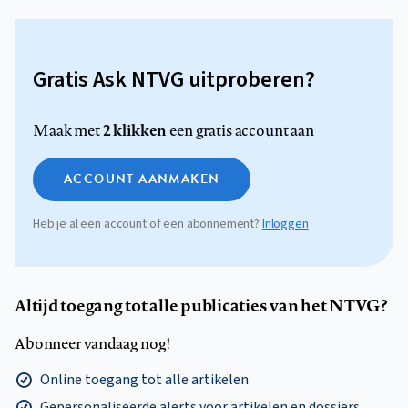
Gratis Ask NTVG uitproberen?
2 klikken
Maak met
een gratis account aan
ACCOUNT AANMAKEN
Heb je al een account of een abonnement?
Inloggen
Altijd toegang tot alle publicaties van het NTVG?
Abonneer vandaag nog!
Online toegang tot alle artikelen
Gepersonaliseerde alerts voor artikelen en dossiers