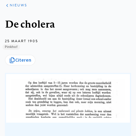
ARTIKELEN
HET
NIEUWS
KORT
Kruimelpad
De cholera
25 MAART 1905
Pinkhof
Citeren