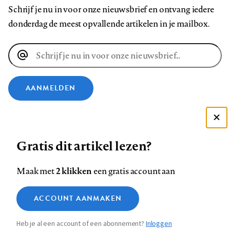
Schrijf je nu in voor onze nieuwsbrief en ontvang iedere
donderdag de meest opvallende artikelen in je mailbox.
E-
mailadres
AANMELDEN
VOLG ONS OP
Deze site gebruikt cookies
Gratis dit artikel lezen?
Zie onze cookie policy
Volg
Volg
Volg
Volg
Volg
Volg
ACCEPTEER AANBEVOLEN INSTELLINGEN
ons
ons
2 klikken
ons
ons
ons
ons
Maak met
een gratis account aan
op
op
op
op
op
op
Contact
Colofon
Disclaimer
Privacy
About us
Functionele cookies
Footer
ACCOUNT AANMAKEN
Facebook
LinkedIn
Bluesky
Instagram
YouTube
Pinterest
Medische vragen verdienen
Sluiten
Analytische cookies
betrouwbare antwoorden
navigation
Heb je al een account of een abonnement?
Inloggen
Marketing cookies