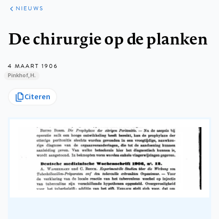
ARTIKELEN
HET
NIEUWS
KORT
Kruimelpad
De chirurgie op de planken
4 MAART 1906
Pinkhof, H.
Citeren