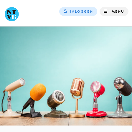
INLOGGEN
MENU
Top
navigation
IN