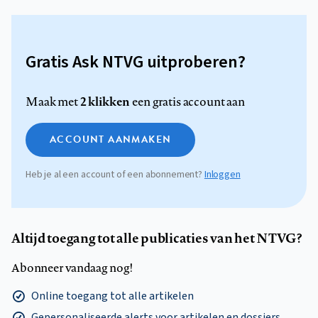
Gratis Ask NTVG uitproberen?
2 klikken
Maak met
een gratis account aan
ACCOUNT AANMAKEN
Heb je al een account of een abonnement?
Inloggen
Altijd toegang tot alle publicaties van het NTVG?
Abonneer vandaag nog!
Online toegang tot alle artikelen
Gepersonaliseerde alerts voor artikelen en dossiers