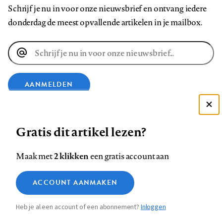
Schrijf je nu in voor onze nieuwsbrief en ontvang iedere
donderdag de meest opvallende artikelen in je mailbox.
E-
mailadres
AANMELDEN
Deze site gebruikt cookies
VOLG ONS OP
Gratis dit artikel lezen?
Zie onze cookie policy
ACCEPTEER AANBEVOLEN INSTELLINGEN
Volg
Volg
Volg
Volg
Volg
Volg
2 klikken
Maak met
een gratis account aan
ons
ons
ons
ons
ons
ons
Functionele cookies
op
op
op
op
op
op
Contact
Colofon
Disclaimer
Privacy
About us
ACCOUNT AANMAKEN
Medische vragen verdienen
Sluiten
Footer
Analytische cookies
Facebook
LinkedIn
Bluesky
Instagram
YouTube
Pinterest
betrouwbare antwoorden
Heb je al een account of een abonnement?
Inloggen
Marketing cookies
navigation
STEL ZE NU AAN ASK NTVG