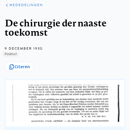
ARTIKELEN
VARIA
MEDEDELINGEN
Kruimelpad
De chirurgie der naaste
toekomst
9 DECEMBER 1930
Pinkhof
Citeren