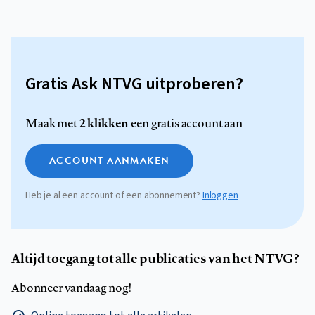
Gratis Ask NTVG uitproberen?
2 klikken
Maak met
een gratis account aan
ACCOUNT AANMAKEN
Heb je al een account of een abonnement?
Inloggen
Altijd toegang tot alle publicaties van het NTVG?
Abonneer vandaag nog!