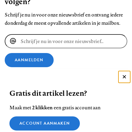
volgen?
Schrijf je nu in voor onze nieuwsbrief en ontvang iedere
donderdag de meest opvallende artikelen in je mailbox.
E-
mailadres
AANMELDEN
VOLG ONS OP
Deze site gebruikt cookies
Gratis dit artikel lezen?
Zie onze cookie policy
Volg
Volg
Volg
Volg
Volg
Volg
ACCEPTEER AANBEVOLEN INSTELLINGEN
ons
ons
2 klikken
ons
ons
ons
ons
Maak met
een gratis account aan
op
op
op
op
op
op
Contact
Colofon
Disclaimer
Privacy
About us
Functionele cookies
Footer
ACCOUNT AANMAKEN
Facebook
LinkedIn
Bluesky
Instagram
YouTube
Pinterest
Medische vragen verdienen
Sluiten
Analytische cookies