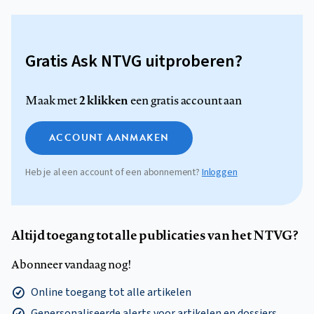
Gratis Ask NTVG uitproberen?
2 klikken
Maak met
een gratis account aan
ACCOUNT AANMAKEN
Heb je al een account of een abonnement?
Inloggen
Altijd toegang tot alle publicaties van het NTVG?
Abonneer vandaag nog!
Online toegang tot alle artikelen
Gepersonaliseerde alerts voor artikelen en dossiers