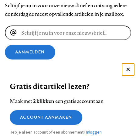
Schrijf je nu in voor onze nieuwsbrief en ontvang iedere
donderdag de meest opvallende artikelen in je mailbox.
E-
mailadres
AANMELDEN
VOLG ONS OP
Deze site gebruikt cookies
Gratis dit artikel lezen?
Zie onze cookie policy
Volg
Volg
Volg
Volg
Volg
Volg
ACCEPTEER AANBEVOLEN INSTELLINGEN
ons
ons
2 klikken
ons
ons
ons
ons
Maak met
een gratis account aan
op
op
op
op
op
op
Contact
Colofon
Disclaimer
Privacy
About us
Functionele cookies
Footer
ACCOUNT AANMAKEN
Facebook
LinkedIn
Bluesky
Instagram
YouTube
Pinterest
Medische vragen verdienen
Sluiten
Analytische cookies
betrouwbare antwoorden
navigation
Heb je al een account of een abonnement?
Inloggen
Marketing cookies