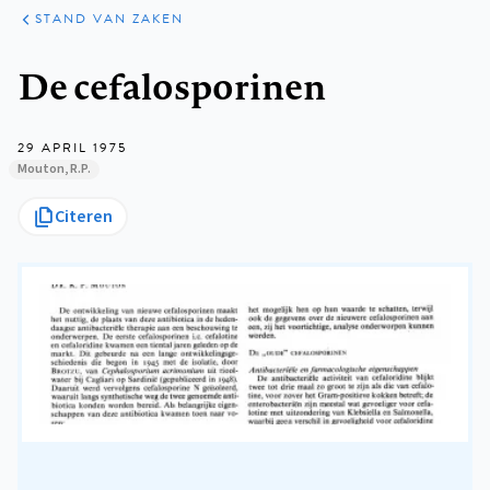
KLINISCHE
ARTIKELEN
PRAKTIJK
STAND VAN ZAKEN
Kruimelpad
De cefalosporinen
29 APRIL 1975
Mouton, R.P.
Citeren