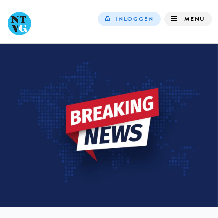
INLOGGEN
MENU
Top
navigation
IN