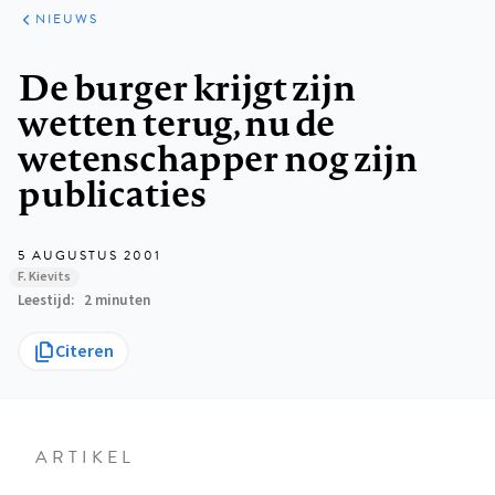
ARTIKELEN
HET
NIEUWS
KORT
Kruimelpad
De burger krijgt zijn
wetten terug, nu de
wetenschapper nog zijn
publicaties
5 AUGUSTUS 2001
F. Kievits
Leestijd
2 minuten
Citeren
ARTIKEL