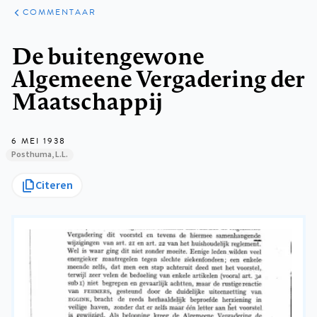
ARTIKELEN
OPINIE
COMMENTAAR
Kruimelpad
De buitengewone
Algemeene Vergadering der
Maatschappij
6 MEI 1938
Posthuma, L.L.
Citeren