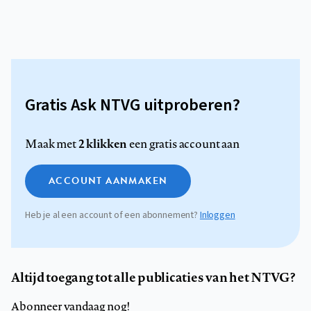
Gratis Ask NTVG uitproberen?
2 klikken
Maak met
een gratis account aan
ACCOUNT AANMAKEN
Heb je al een account of een abonnement?
Inloggen
Altijd toegang tot alle publicaties van het NTVG?
Abonneer vandaag nog!