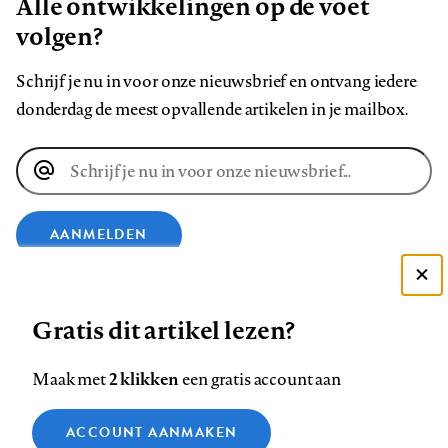
Alle ontwikkelingen op de voet
volgen?
Schrijf je nu in voor onze nieuwsbrief en ontvang iedere
donderdag de meest opvallende artikelen in je mailbox.
E-
mailadres
AANMELDEN
Deze site gebruikt cookies
VOLG ONS OP
Gratis dit artikel lezen?
Zie onze cookie policy
ACCEPTEER AANBEVOLEN INSTELLINGEN
Volg
Volg
Volg
Volg
Volg
Volg
2 klikken
Maak met
een gratis account aan
ons
ons
ons
ons
ons
ons
Functionele cookies
op
op
op
op
op
op
Contact
Colofon
Disclaimer
Privacy
About us
ACCOUNT AANMAKEN
Medische vragen verdienen
Sluiten