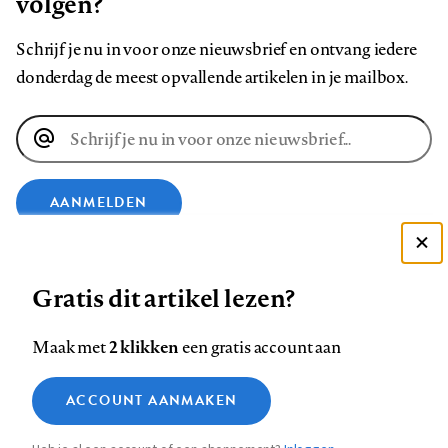
volgen?
Schrijf je nu in voor onze nieuwsbrief en ontvang iedere
donderdag de meest opvallende artikelen in je mailbox.
E-
mailadres
AANMELDEN
Deze site gebruikt cookies
VOLG ONS OP
Gratis dit artikel lezen?
Zie onze cookie policy
ACCEPTEER AANBEVOLEN INSTELLINGEN
Volg
Volg
Volg
Volg
Volg
Volg
2 klikken
Maak met
een gratis account aan
ons
ons
ons
ons
ons
ons
Functionele cookies
op
op
op
op
op
op
Contact
Colofon
Disclaimer
Privacy
About us
ACCOUNT AANMAKEN
Medische vragen verdienen
Sluiten
Footer
Analytische cookies
Facebook
LinkedIn
Bluesky
Instagram
YouTube
Pinterest
betrouwbare antwoorden