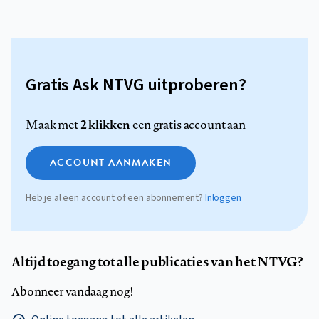
Gratis Ask NTVG uitproberen?
2 klikken
Maak met
een gratis account aan
ACCOUNT AANMAKEN
Heb je al een account of een abonnement?
Inloggen
Altijd toegang tot alle publicaties van het NTVG?
Abonneer vandaag nog!