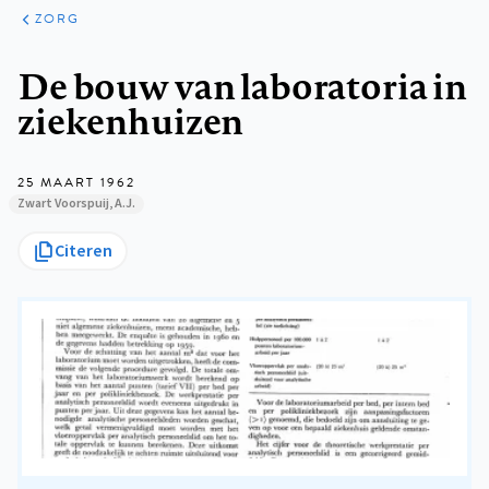
ARTIKELEN
PERSPECTIEF
ZORG
Kruimelpad
De bouw van laboratoria in
ziekenhuizen
25 MAART 1962
Zwart Voorspuij, A.J.
Citeren