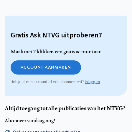
Gratis Ask NTVG uitproberen?
2 klikken
Maak met
een gratis account aan
ACCOUNT AANMAKEN
Heb je al een account of een abonnement?
Inloggen
Altijd toegang tot alle publicaties van het NTVG?
Abonneer vandaag nog!