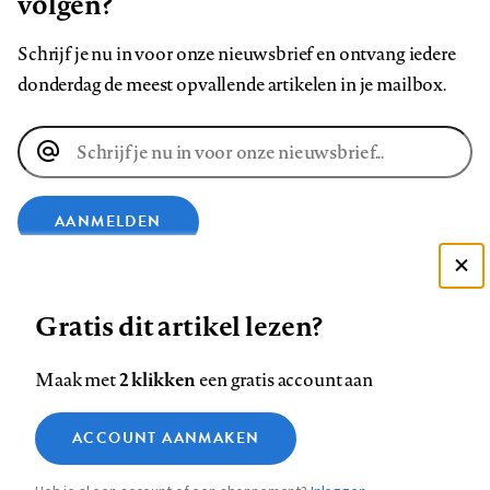
volgen?
Schrijf je nu in voor onze nieuwsbrief en ontvang iedere
donderdag de meest opvallende artikelen in je mailbox.
E-
mailadres
AANMELDEN
Deze site gebruikt cookies
VOLG ONS OP
Gratis dit artikel lezen?
Zie onze cookie policy
ACCEPTEER AANBEVOLEN INSTELLINGEN
Volg
Volg
Volg
Volg
Volg
Volg
2 klikken
Maak met
een gratis account aan
ons
ons
ons
ons
ons
ons
Functionele cookies
op
op
op
op
op
op
Contact
Colofon
Disclaimer
Privacy
About us
ACCOUNT AANMAKEN
Medische vragen verdienen
Sluiten
Footer
Analytische cookies
Facebook
LinkedIn
Bluesky
Instagram
YouTube
Pinterest
betrouwbare antwoorden