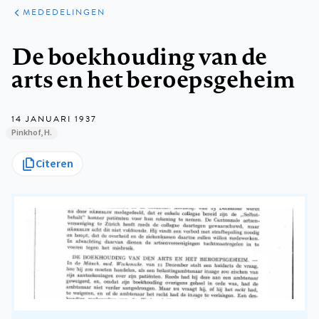
ARTIKELEN
VARIA
MEDEDELINGEN
Kruimelpad
De boekhouding van de
arts en het beroepsgeheim
14 JANUARI 1937
Pinkhof, H.
Citeren