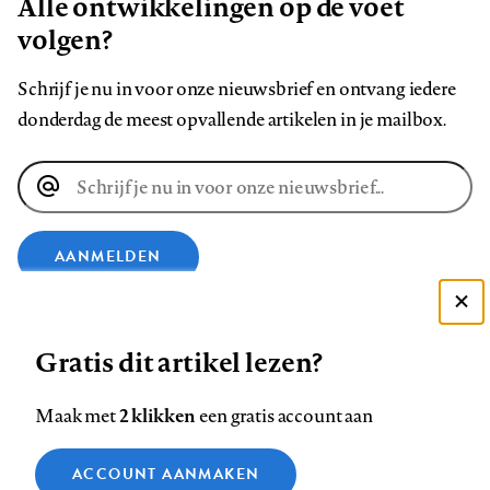
Alle ontwikkelingen op de voet
volgen?
Schrijf je nu in voor onze nieuwsbrief en ontvang iedere
donderdag de meest opvallende artikelen in je mailbox.
E-
mailadres
AANMELDEN
VOLG ONS OP
Deze site gebruikt cookies
Gratis dit artikel lezen?
Zie onze cookie policy
ACCEPTEER AANBEVOLEN INSTELLINGEN
Volg
Volg
Volg
Volg
Volg
Volg
2 klikken
Maak met
een gratis account aan
ons
ons
ons
ons
ons
ons
Functionele cookies
op
op
op
op
op
op
Contact
Colofon
Disclaimer
Privacy
About us
ACCOUNT AANMAKEN
Medische vragen verdienen
Sluiten