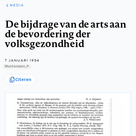
ARTIKELEN
VARIA
MEDIA
Kruimelpad
De bijdrage van de arts aan
de bevordering der
volksgezondheid
7 JANUARI 1954
Muntendam, P.
Citeren