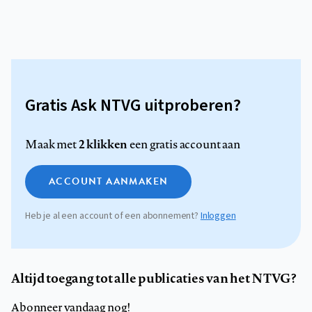
Gratis Ask NTVG uitproberen?
2 klikken
Maak met
een gratis account aan
ACCOUNT AANMAKEN
Heb je al een account of een abonnement?
Inloggen
Altijd toegang tot alle publicaties van het NTVG?
Abonneer vandaag nog!