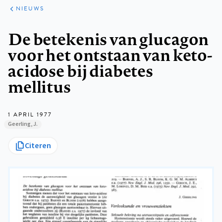
ARTIKELEN
HET
NIEUWS
KORT
Kruimelpad
De betekenis van glucagon
voor het ontstaan van keto-
acidose bij diabetes
mellitus
1 APRIL 1977
Geerling, J.
Citeren