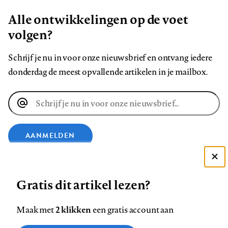
Alle ontwikkelingen op de voet
volgen?
Schrijf je nu in voor onze nieuwsbrief en ontvang iedere
donderdag de meest opvallende artikelen in je mailbox.
E-
mailadres
AANMELDEN
VOLG ONS OP
Deze site gebruikt cookies
Gratis dit artikel lezen?
Zie onze cookie policy
ACCEPTEER AANBEVOLEN INSTELLINGEN
Volg
Volg
Volg
Volg
Volg
Volg
2 klikken
Maak met
een gratis account aan
ons
ons
ons
ons
ons
ons