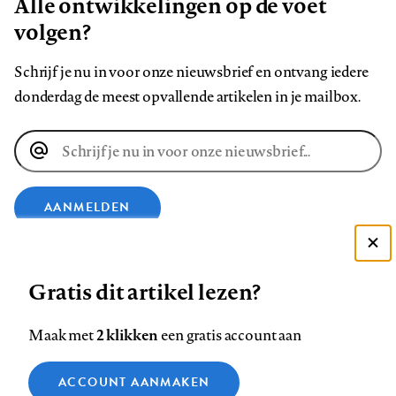
Alle ontwikkelingen op de voet
volgen?
Schrijf je nu in voor onze nieuwsbrief en ontvang iedere
donderdag de meest opvallende artikelen in je mailbox.
E-
mailadres
AANMELDEN
Deze site gebruikt cookies
VOLG ONS OP
Gratis dit artikel lezen?
Zie onze cookie policy
ACCEPTEER AANBEVOLEN INSTELLINGEN
Volg
Volg
Volg
Volg
Volg
Volg
2 klikken
Maak met
een gratis account aan
ons
ons
ons
ons
ons
ons
Functionele cookies
op
op
op
op
op
op
Contact
Colofon
Disclaimer
Privacy
About us
ACCOUNT AANMAKEN
Medische vragen verdienen
Sluiten