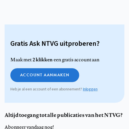
Gratis Ask NTVG uitproberen?
2 klikken
Maak met
een gratis account aan
ACCOUNT AANMAKEN
Heb je al een account of een abonnement?
Inloggen
Altijd toegang tot alle publicaties van het NTVG?
Abonneer vandaag nog!