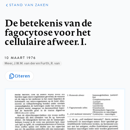
KLINISCHE
ARTIKELEN
PRAKTIJK
STAND VAN ZAKEN
Kruimelpad
De betekenis van de
fagocytose voor het
cellulaire afweer. I.
10 MAART 1976
Meer, J.W.M. van der en Furth, R. van
Citeren