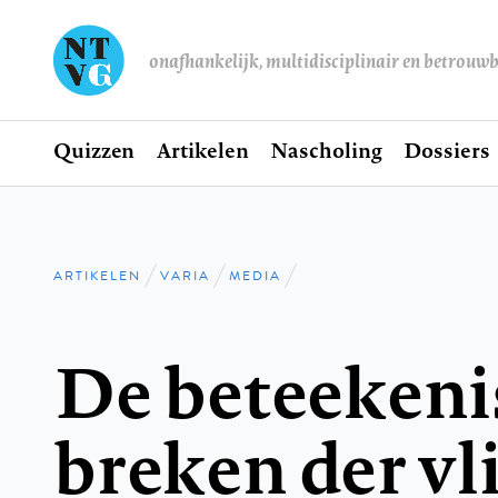
onafhankelijk, multidisciplinair en betrouw
Home
Quizzen
Artikelen
Nascholing
Dossiers
Hoofdnavigatie
ARTIKELEN
VARIA
MEDIA
Kruimelpad
De beteekeni
breken der vl