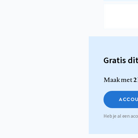
Gratis di
Maak met
2
ACCOU
Heb je al een a