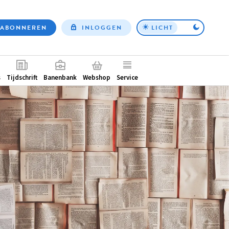
ABONNEREN
INLOGGEN
LICHT
Top
nav
ntair
s
Tijdschrift
Banenbank
Webshop
Service