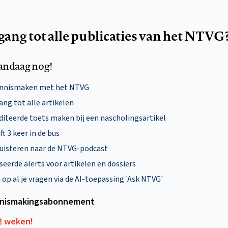
egang tot alle publicaties van het NTVG
andaag nog!
ennismaken met het NTVG
ng tot alle artikelen
diteerde toets maken bij een nascholingsartikel
ft 3 keer in de bus
uisteren naar de NTVG-podcast
eerde alerts voor artikelen en dossiers
p al je vragen via de AI-toepassing 'Ask NTVG'
nismakings­abonnement
12 weken!