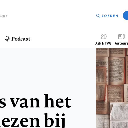
baar
ZOEKEN
Podcast
Compleme
Ask NTVG
Auteur
menu
s van het
iezen bij