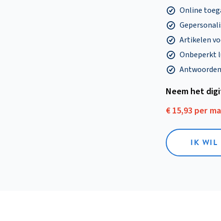
Online toega
Gepersonalis
Artikelen v
Onbeperkt l
Antwoorden o
Neem het dig
€ 15,93 per m
IK WIL