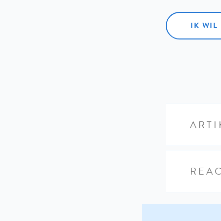
IK WI
ARTI
REAC