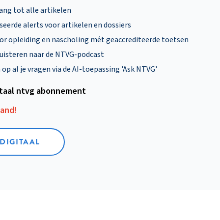
ng tot alle artikelen
eerde alerts voor artikelen en dossiers
oor opleiding en nascholing mét geaccrediteerde toetsen
uisteren naar de NTVG-podcast
p al je vragen via de AI-toepassing 'Ask NTVG'
itaal ntvg abonnement
aand!
 DIGITAAL