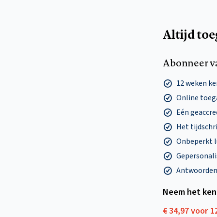
Altijd to
Abonneer v
12 weken k
Online toega
Eén geaccre
Het tijdschri
Onbeperkt l
Gepersonalis
Antwoorden o
Neem het ken
€ 34,97 voor 