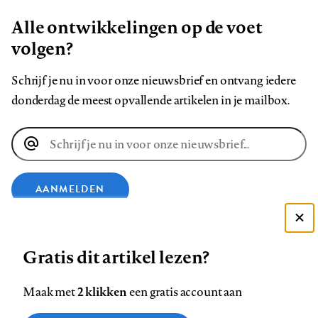
Alle ontwikkelingen op de voet
volgen?
Schrijf je nu in voor onze nieuwsbrief en ontvang iedere
donderdag de meest opvallende artikelen in je mailbox.
E-
mailadres
AANMELDEN
Deze site gebruikt cookies
VOLG ONS OP
Gratis dit artikel lezen?
Zie onze cookie policy
ACCEPTEER AANBEVOLEN INSTELLINGEN
Volg
Volg
Volg
Volg
Volg
Volg
2 klikken
Maak met
een gratis account aan
ons
ons
ons
ons
ons
ons