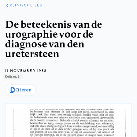
KLINISCHE
ARTIKELEN
PRAKTIJK
KLINISCHE LES
Kruimelpad
De beteekenis van de
urographie voor de
diagnose van den
uretersteen
11 NOVEMBER 1938
Keijser, S.
Citeren