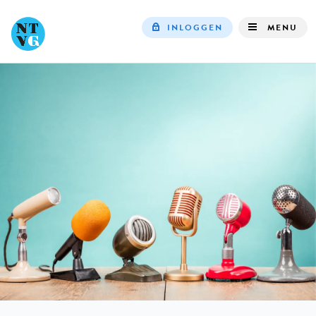
INLOGGEN
MENU
Top
navigation
IN