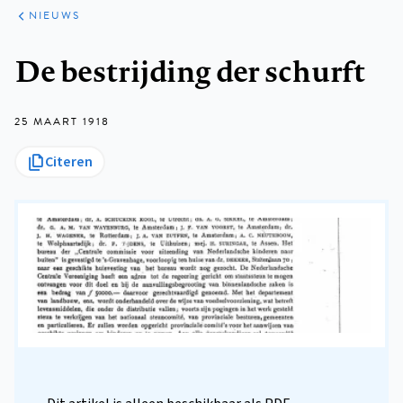
ARTIKELEN
HET
NIEUWS
KORT
Kruimelpad
De bestrijding der schurft
25 MAART 1918
Citeren