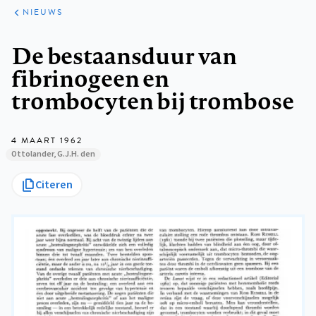
ARTIKELEN
HET
NIEUWS
KORT
Kruimelpad
De bestaansduur van
fibrinogeen en
trombocyten bij trombose
4 MAART 1962
Ottolander, G.J.H. den
Citeren