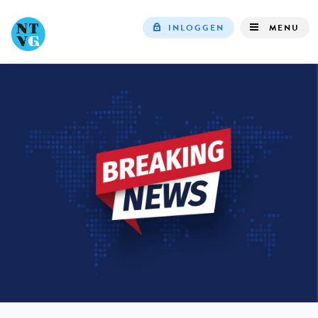
INLOGGEN
MENU
Top
navigation
IN