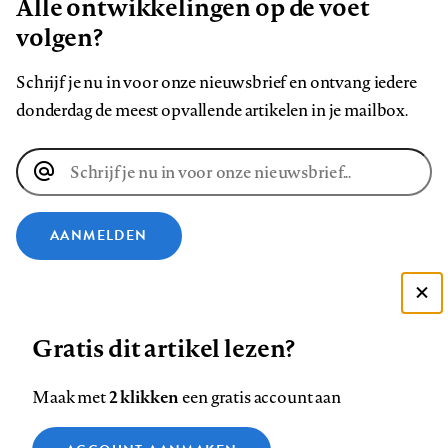
Alle ontwikkelingen op de voet
volgen?
Schrijf je nu in voor onze nieuwsbrief en ontvang iedere
donderdag de meest opvallende artikelen in je mailbox.
E-
mailadres
AANMELDEN
VOLG ONS OP
Deze site gebruikt cookies
Gratis dit artikel lezen?
Zie onze cookie policy
Volg
Volg
Volg
Volg
Volg
Volg
ACCEPTEER AANBEVOLEN INSTELLINGEN
ons
ons
2 klikken
ons
ons
ons
ons
Maak met
een gratis account aan
op
op
op
op
op
op
Contact
Colofon
Disclaimer
Privacy
About us
Functionele cookies