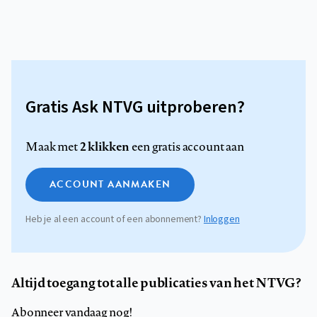
Gratis Ask NTVG uitproberen?
2 klikken
Maak met
een gratis account aan
ACCOUNT AANMAKEN
Heb je al een account of een abonnement?
Inloggen
Altijd toegang tot alle publicaties van het NTVG?
Abonneer vandaag nog!