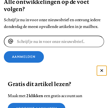
Alle ontwikkelingen op de voet
volgen?
Schrijf je nu in voor onze nieuwsbrief en ontvang iedere
donderdag de meest opvallende artikelen in je mailbox.
E-
mailadres
AANMELDEN
VOLG ONS OP
Deze site gebruikt cookies
Gratis dit artikel lezen?
Zie onze cookie policy
Volg
Volg
Volg
Volg
Volg
Volg
ACCEPTEER AANBEVOLEN INSTELLINGEN
ons
ons
2 klikken
ons
ons
ons
ons
Maak met
een gratis account aan
op
op
op
op
op
op
Contact
Colofon
Disclaimer
Privacy
About us
Functionele cookies