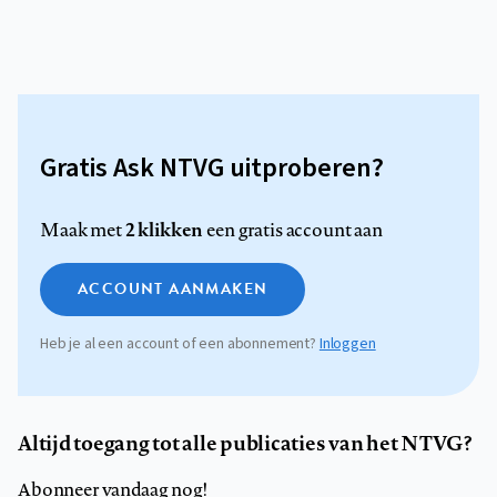
Gratis Ask NTVG uitproberen?
2 klikken
Maak met
een gratis account aan
ACCOUNT AANMAKEN
Heb je al een account of een abonnement?
Inloggen
Altijd toegang tot alle publicaties van het NTVG?
Abonneer vandaag nog!