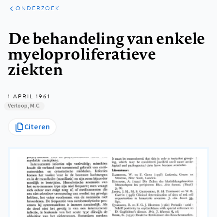
ARTIKELEN
ONDERZOEK
ONDERZOEK
Kruimelpad
De behandeling van enkele
myeloproliferatieve
ziekten
1 APRIL 1961
Verloop, M.C.
Citeren