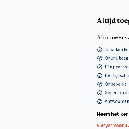
Altijd to
Abonneer v
12 weken k
Online toega
Eén geaccre
Het tijdschri
Onbeperkt l
Gepersonalis
Antwoorden o
Neem het ken
€ 34,97 voor 