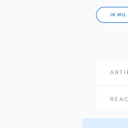
IK WI
ARTI
REAC