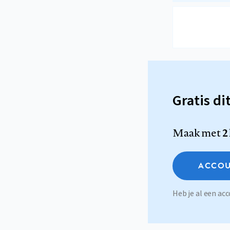
Gratis di
Maak met
2
ACCOU
Heb je al een a