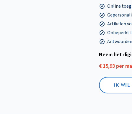
Online toega
Gepersonalis
Artikelen v
Onbeperkt l
Antwoorden o
Neem het dig
€ 15,93 per m
IK WIL