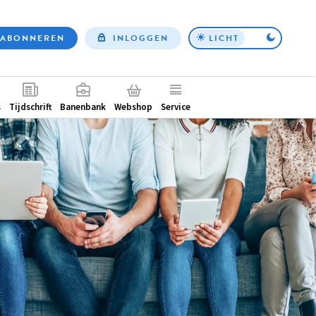
ABONNEREN
INLOGGEN
LICHT
Top
nav
ntair
s
Tijdschrift
Banenbank
Webshop
Service