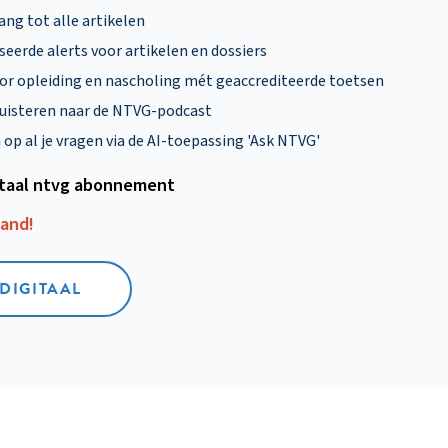
ng tot alle artikelen
eerde alerts voor artikelen en dossiers
oor opleiding en nascholing mét geaccrediteerde toetsen
uisteren naar de NTVG-podcast
p al je vragen via de AI-toepassing 'Ask NTVG'
itaal ntvg abonnement
aand!
 DIGITAAL