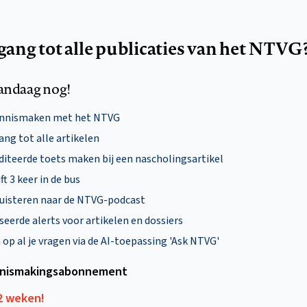
egang tot alle publicaties van het NTVG
andaag nog!
ennismaken met het NTVG
ng tot alle artikelen
diteerde toets maken bij een nascholingsartikel
ft 3 keer in de bus
uisteren naar de NTVG-podcast
eerde alerts voor artikelen en dossiers
p al je vragen via de AI-toepassing 'Ask NTVG'
nismakings­abonnement
12 weken!