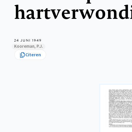
hartverwond
24 JUNI 1949
Kooreman, P.J.
Citeren