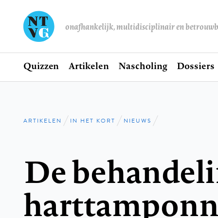
onafhankelijk, multidisciplinair en betrouw
Home
Quizzen
Artikelen
Nascholing
Dossiers
Hoofdnavigatie
ARTIKELEN
IN HET KORT
NIEUWS
Kruimelpad
De behandeli
harttamponn