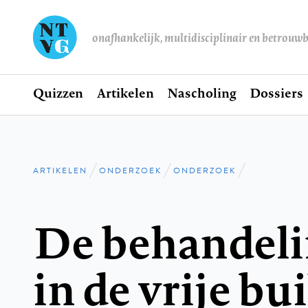
onafhankelijk, multidisciplinair en betrouw
Home
Quizzen
Artikelen
Nascholing
Dossiers
Hoofdnavigatie
ARTIKELEN
ONDERZOEK
ONDERZOEK
Kruimelpad
De behandeli
in de vrije bu