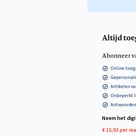
Altijd to
Abonneer v
Online toega
Gepersonalis
Artikelen v
Onbeperkt l
Antwoorden o
Neem het dig
€ 15,93 per m