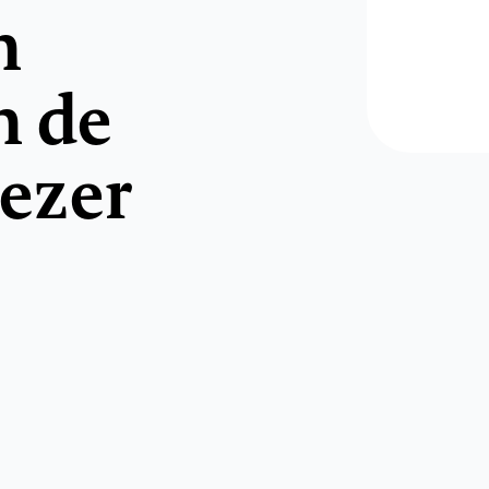
n
n de
ezer