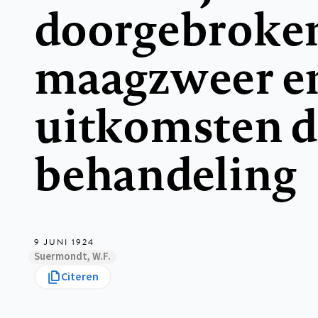
doorgebroke
maagzweer e
uitkomsten d
behandeling
9 JUNI 1924
Suermondt, W.F.
Citeren