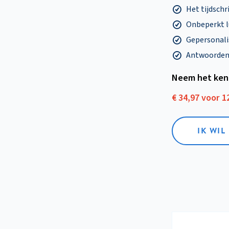
Het tijdschri
Onbeperkt l
Gepersonalis
Antwoorden o
Neem het ken
€ 34,97 voor 
IK WI