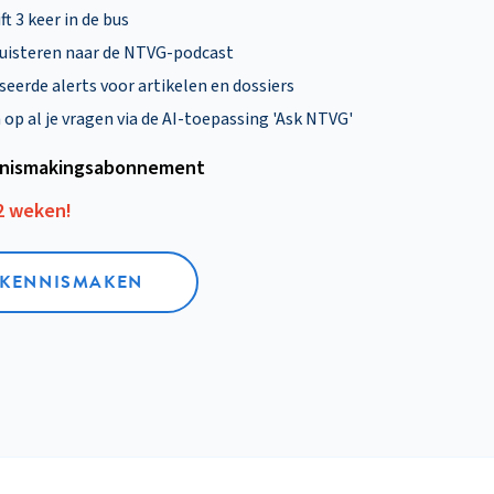
ft 3 keer in de bus
uisteren naar de NTVG-podcast
eerde alerts voor artikelen en dossiers
p al je vragen via de AI-toepassing 'Ask NTVG'
nismakings­abonnement
12 weken!
L KENNISMAKEN