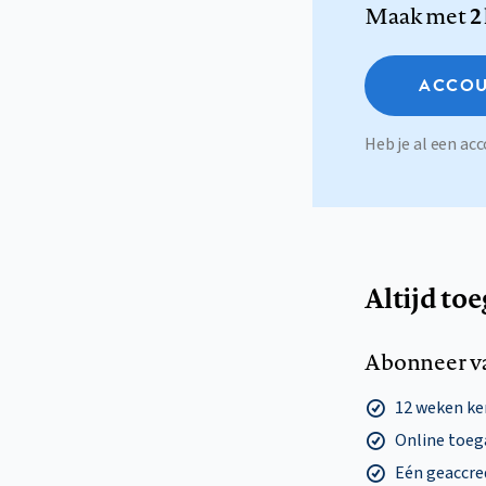
Maak met
2
ACCOU
Heb je al een a
Altijd to
Abonneer v
12 weken k
Online toega
Eén geaccre