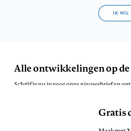
IK WIL
Alle ontwikkelingen op de
Schrijf je nu in voor onze nieuwsbrief en o
de meest opvallende artikelen in je mailbox.
Gratis d
E-
Maak met
2