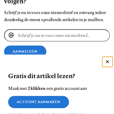
volgen?
Schrijf je nu in voor onze nieuwsbrief en ontvang iedere
donderdag de meest opvallende artikelen in je mailbox.
E-
mailadres
AANMELDEN
Deze site gebruikt cookies
VOLG ONS OP
Gratis dit artikel lezen?
Zie onze cookie policy
ACCEPTEER AANBEVOLEN INSTELLINGEN
Volg
Volg
Volg
Volg
Volg
Volg
2 klikken
Maak met
een gratis account aan
ons
ons
ons
ons
ons
ons
Functionele cookies
op
op
op
op
op
op
Contact
Colofon
Disclaimer
Privacy
About us
ACCOUNT AANMAKEN
Medische vragen verdienen
Sluiten
Footer
Analytische cookies
Facebook
LinkedIn
Bluesky
Instagram
YouTube
Pinterest
betrouwbare antwoorden