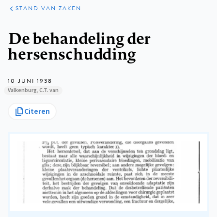
KLINISCHE
ARTIKELEN
PRAKTIJK
STAND VAN ZAKEN
Kruimelpad
De behandeling der
hersenschudding
10 JUNI 1938
Valkenburg, C.T. van
Citeren