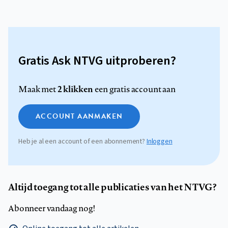
Gratis Ask NTVG uitproberen?
2 klikken
Maak met
een gratis account aan
ACCOUNT AANMAKEN
Heb je al een account of een abonnement?
Inloggen
Altijd toegang tot alle publicaties van het NTVG?
Abonneer vandaag nog!