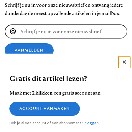
Schrijf je nu in voor onze nieuwsbrief en ontvang iedere
donderdag de meest opvallende artikelen in je mailbox.
E-
mailadres
AANMELDEN
Deze site gebruikt cookies
VOLG ONS OP
Gratis dit artikel lezen?
Zie onze cookie policy
ACCEPTEER AANBEVOLEN INSTELLINGEN
Volg
Volg
Volg
Volg
Volg
Volg
2 klikken
Maak met
een gratis account aan
ons
ons
ons
ons
ons
ons
Functionele cookies
op
op
op
op
op
op
Contact
Colofon
Disclaimer
Privacy
About us
ACCOUNT AANMAKEN
Medische vragen verdienen
Sluiten
Footer
Analytische cookies
Facebook
LinkedIn
Bluesky
Instagram
YouTube
Pinterest
betrouwbare antwoorden
Heb je al een account of een abonnement?
Inloggen
Marketing cookies
navigation
STEL ZE NU AAN ASK NTVG