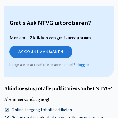
Gratis Ask NTVG uitproberen?
2 klikken
Maak met
een gratis account aan
ACCOUNT AANMAKEN
Heb je al een account of een abonnement?
Inloggen
Altijd toegang tot alle publicaties van het NTVG?
Abonneer vandaag nog!
Online toegang tot alle artikelen
Gepersonaliseerde alerts voor artikelen en dossiers