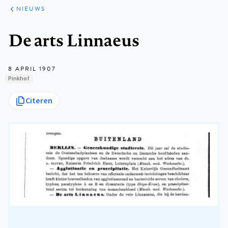
ARTIKELEN
HET
NIEUWS
KORT
Kruimelpad
De arts Linnaeus
8 APRIL 1907
Pinkhof
Citeren