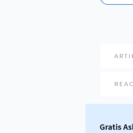
ARTI
REAC
Gratis A