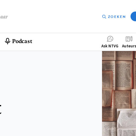
baar
ZOEKEN
Podcast
Compleme
Ask NTVG
Auteur
menu
t