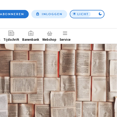
ABONNEREN
INLOGGEN
LICHT
Top
nav
ntair
s
Tijdschrift
Banenbank
Webshop
Service