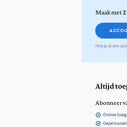
Maak met
2
ACCOU
Heb je al een a
Altijd to
Abonneer v
Online toega
Gepersonalis