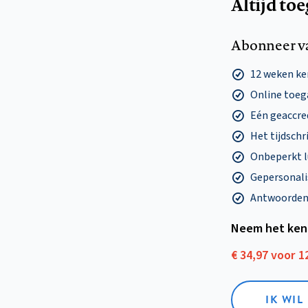
Altijd to
Abonneer v
12 weken k
Online toega
Eén geaccre
Het tijdschri
Onbeperkt l
Gepersonalis
Antwoorden o
Neem het ken
€ 34,97 voor 
IK WI