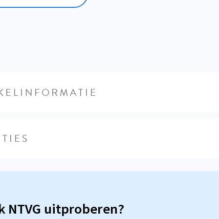
KELINFORMATIE
TIES
sk NTVG uitproberen?