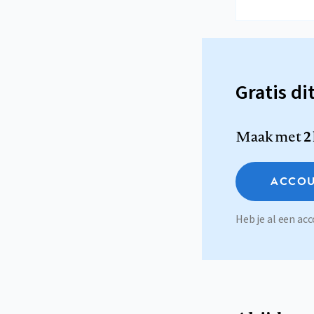
Gratis di
Maak met
2
ACCOU
Heb je al een a