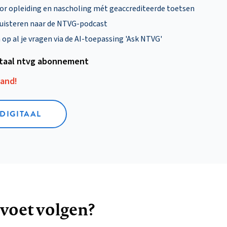
oor opleiding en nascholing mét geaccrediteerde toetsen
uisteren naar de NTVG-podcast
p al je vragen via de AI-toepassing 'Ask NTVG'
itaal ntvg abonnement
aand!
 DIGITAAL
 voet volgen?