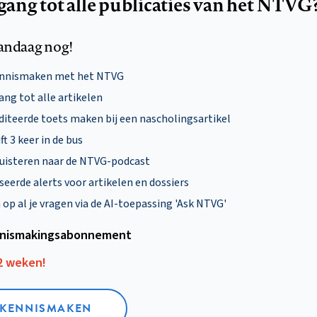
egang tot alle publicaties van het NTVG
andaag nog!
ennismaken met het NTVG
ng tot alle artikelen
diteerde toets maken bij een nascholingsartikel
ft 3 keer in de bus
uisteren naar de NTVG-podcast
eerde alerts voor artikelen en dossiers
p al je vragen via de AI-toepassing 'Ask NTVG'
nismakings­abonnement
12 weken!
L KENNISMAKEN