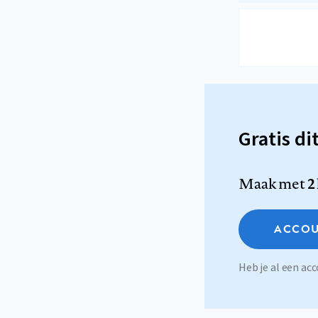
Gratis di
Maak met
2
ACCOU
Heb je al een a