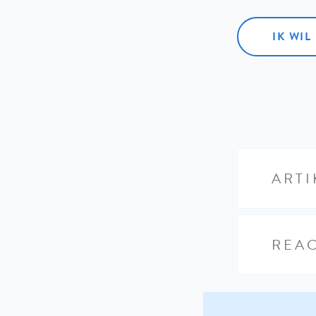
IK WI
ARTI
REAC