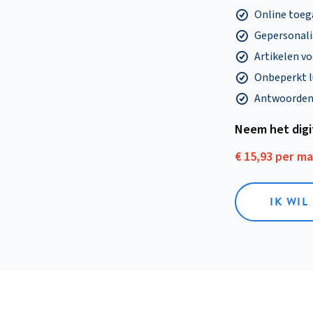
Online toega
Gepersonalis
Artikelen v
Onbeperkt l
Antwoorden o
Neem het dig
€ 15,93 per m
IK WIL