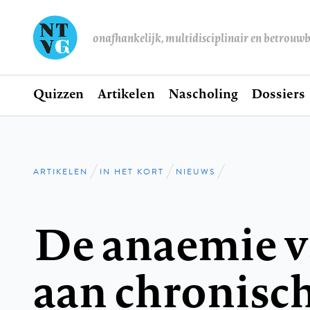
onafhankelijk, multidisciplinair en betrouw
Home
Quizzen
Artikelen
Nascholing
Dossiers
Hoofdnavigatie
ARTIKELEN
IN HET KORT
NIEUWS
Kruimelpad
De anaemie va
aan chronisc