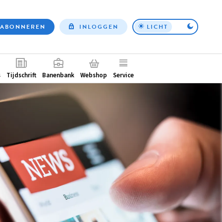
ABONNEREN
INLOGGEN
LICHT
Top
nav
ntair
s
Tijdschrift
Banenbank
Webshop
Service