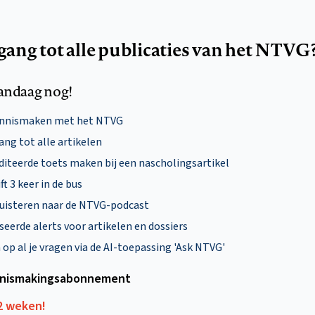
egang tot alle publicaties van het NTVG
andaag nog!
ennismaken met het NTVG
ng tot alle artikelen
diteerde toets maken bij een nascholingsartikel
ft 3 keer in de bus
uisteren naar de NTVG-podcast
eerde alerts voor artikelen en dossiers
p al je vragen via de AI-toepassing 'Ask NTVG'
nismakings­abonnement
12 weken!