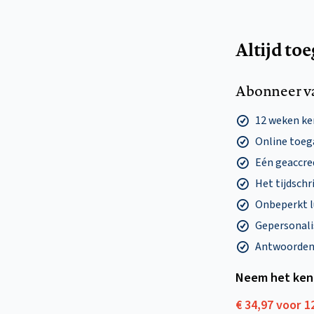
Altijd to
Abonneer v
12 weken k
Online toega
Eén geaccre
Het tijdschri
Onbeperkt l
Gepersonalis
Antwoorden o
Neem het ken
€ 34,97 voor 