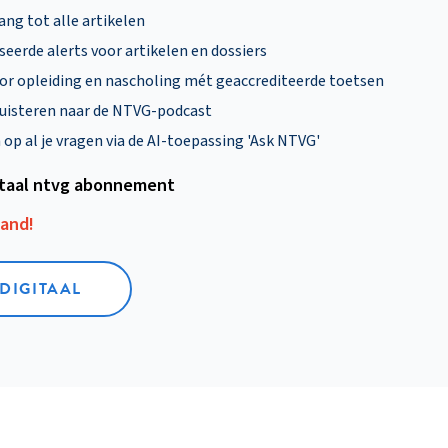
ng tot alle artikelen
eerde alerts voor artikelen en dossiers
oor opleiding en nascholing mét geaccrediteerde toetsen
uisteren naar de NTVG-podcast
p al je vragen via de AI-toepassing 'Ask NTVG'
itaal ntvg abonnement
aand!
 DIGITAAL