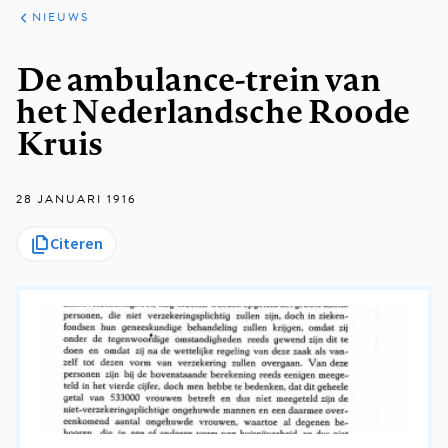
ARTIKELEN
HET
NIEUWS
KORT
Kruimelpad
De ambulance-trein van
het Nederlandsche Roode
Kruis
28 JANUARI 1916
Citeren