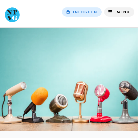
INLOGGEN
MENU
Top
navigation
IN