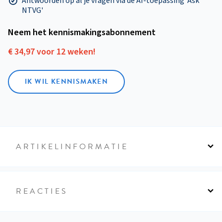
Antwoorden op al je vragen via de AI-toepassing 'Ask
NTVG'
Neem het kennismakings­abonnement
€ 34,97 voor 12 weken!
IK WIL KENNISMAKEN
ARTIKELINFORMATIE
REACTIES