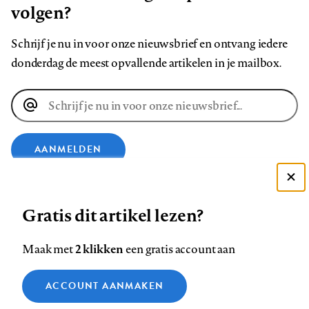
volgen?
Schrijf je nu in voor onze nieuwsbrief en ontvang iedere
donderdag de meest opvallende artikelen in je mailbox.
E-
mailadres
AANMELDEN
Deze site gebruikt cookies
VOLG ONS OP
Gratis dit artikel lezen?
Zie onze cookie policy
ACCEPTEER AANBEVOLEN INSTELLINGEN
Volg
Volg
Volg
Volg
Volg
Volg
2 klikken
Maak met
een gratis account aan
ons
ons
ons
ons
ons
ons
Functionele cookies
op
op
op
op
op
op
Contact
Colofon
Disclaimer
Privacy
About us
ACCOUNT AANMAKEN
Medische vragen verdienen
Sluiten
Footer
Analytische cookies
Facebook
LinkedIn
Bluesky
Instagram
YouTube
Pinterest
betrouwbare antwoorden