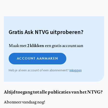
Gratis Ask NTVG uitproberen?
2 klikken
Maak met
een gratis account aan
ACCOUNT AANMAKEN
Heb je al een account of een abonnement?
Inloggen
Altijd toegang tot alle publicaties van het NTVG?
Abonneer vandaag nog!