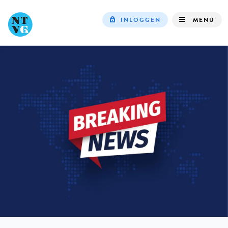
INLOGGEN
MENU
Top
navigation
IN