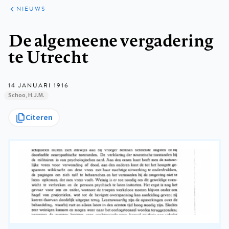
ARTIKELEN
HET
NIEUWS
KORT
Kruimelpad
De algemeene vergadering
te Utrecht
14 JANUARI 1916
Schoo, H.J.M.
Citeren