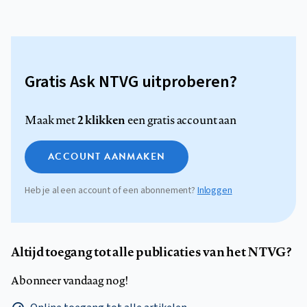
Gratis Ask NTVG uitproberen?
2 klikken
Maak met
een gratis account aan
ACCOUNT AANMAKEN
Heb je al een account of een abonnement?
Inloggen
Altijd toegang tot alle publicaties van het NTVG?
Abonneer vandaag nog!