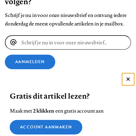
volgen?
Schrijf je nu in voor onze nieuwsbrief en ontvang iedere
donderdag de meest opvallende artikelen in je mailbox.
E-
mailadres
AANMELDEN
VOLG ONS OP
Deze site gebruikt cookies
Gratis dit artikel lezen?
Zie onze cookie policy
Volg
Volg
Volg
Volg
Volg
Volg
ACCEPTEER AANBEVOLEN INSTELLINGEN
ons
ons
2 klikken
ons
ons
ons
ons
Maak met
een gratis account aan
op
op
op
op
op
op
Contact
Colofon
Disclaimer
Privacy
About us
Functionele cookies
Footer
ACCOUNT AANMAKEN
Facebook
LinkedIn
Bluesky
Instagram
YouTube
Pinterest
Medische vragen verdienen
Sluiten
Analytische cookies