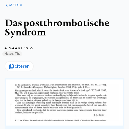
ARTIKELEN
VARIA
MEDIA
Kruimelpad
Das postthrombotische
Syndrom
4 MAART 1955
Halse, Th.
Citeren