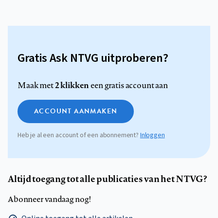
Gratis Ask NTVG uitproberen?
2 klikken
Maak met
een gratis account aan
ACCOUNT AANMAKEN
Heb je al een account of een abonnement?
Inloggen
Altijd toegang tot alle publicaties van het NTVG?
Abonneer vandaag nog!