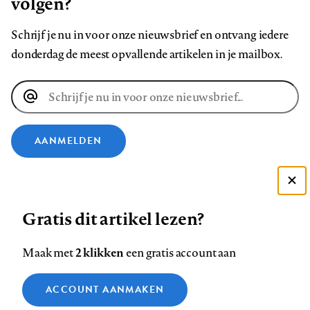
volgen?
Schrijf je nu in voor onze nieuwsbrief en ontvang iedere
donderdag de meest opvallende artikelen in je mailbox.
E-
mailadres
AANMELDEN
VOLG ONS OP
Deze site gebruikt cookies
Gratis dit artikel lezen?
Zie onze cookie policy
Volg
Volg
Volg
Volg
Volg
Volg
ACCEPTEER AANBEVOLEN INSTELLINGEN
ons
ons
2 klikken
ons
ons
ons
ons
Maak met
een gratis account aan
op
op
op
op
op
op
Contact
Colofon
Disclaimer
Privacy
About us
Functionele cookies
Footer
ACCOUNT AANMAKEN
Facebook
LinkedIn
Bluesky
Instagram
YouTube
Pinterest
Medische vragen verdienen
Sluiten
Analytische cookies