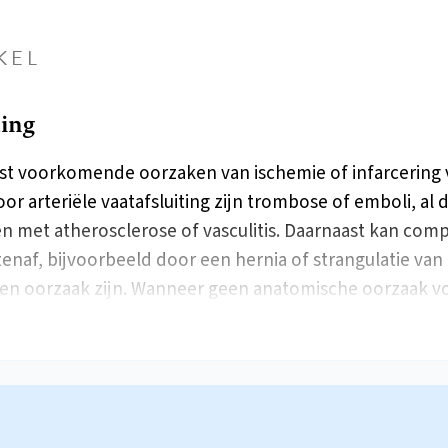
KEL
ding
t voorkomende oorzaken van ischemie of infarcering 
or arteriële vaatafsluiting zijn trombose of emboli, al 
n met atherosclerose of vasculitis. Daarnaast kan comp
tenaf, bijvoorbeeld door een hernia of strangulatie van
en oorzaak zijn. Wanneer geen anatomische oorzaak 