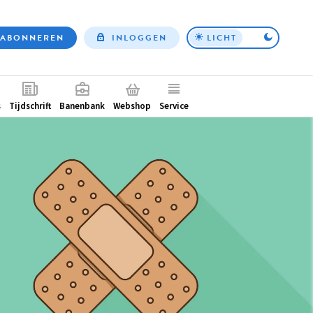
ABONNEREN
INLOGGEN
LICHT
Top
nav
ntair
s
Tijdschrift
Banenbank
Webshop
Service