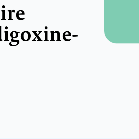
ire
digoxine-