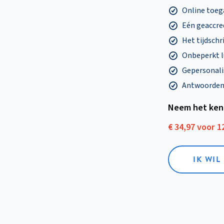
Online toega
Eén geaccre
Het tijdschri
Onbeperkt l
Gepersonalis
Antwoorden o
Neem het ken
€ 34,97 voor 
IK WI