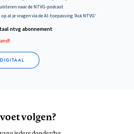
uisteren naar de NTVG-podcast
p al je vragen via de AI-toepassing 'Ask NTVG'
itaal ntvg abonnement
aand!
 DIGITAAL
 voet volgen?
ntvang iedere donderdag