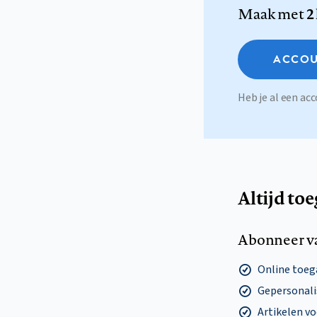
Maak met
2
ACCOU
Heb je al een a
Altijd to
Abonneer v
Online toega
Gepersonalis
Artikelen v