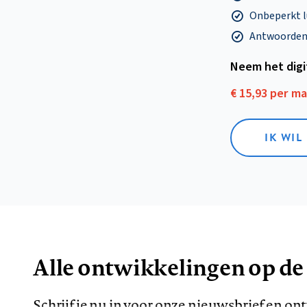
Onbeperkt l
Antwoorden o
Neem het dig
€ 15,93 per m
IK WIL
Alle ontwikkelingen op de
Schrijf je nu in voor onze nieuwsbrief en o