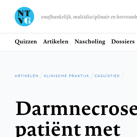
onafhankelijk, multidisciplinair en betrouw
Home
Quizzen
Artikelen
Nascholing
Dossiers
Hoofdnavigatie
ARTIKELEN
KLINISCHE PRAKTIJK
CASUÏSTIEK
Kruimelpad
Darmnecrose 
patiënt met