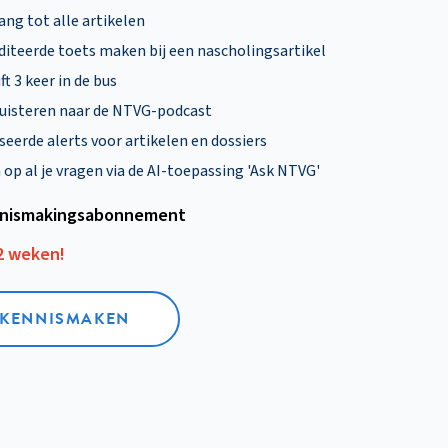
ng tot alle artikelen
diteerde toets maken bij een nascholingsartikel
ft 3 keer in de bus
uisteren naar de NTVG-podcast
eerde alerts voor artikelen en dossiers
p al je vragen via de AI-toepassing 'Ask NTVG'
nismakings­abonnement
12 weken!
L KENNISMAKEN