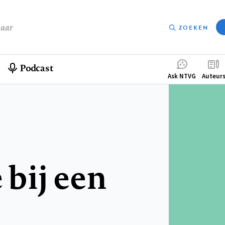
baar
ZOEKEN
Podcast
Compleme
Ask NTVG
Auteur
menu
bij een