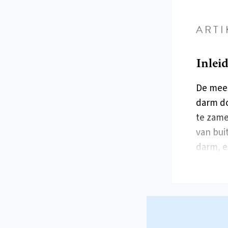
ARTI
Inlei
De mees
darm do
te zame
van bui
darm, e