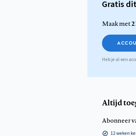
Gratis di
Maak met
2
ACCOU
Heb je al een a
Altijd to
Abonneer v
12 weken k