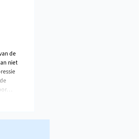
van de
dan niet
ressie
 de
voor…