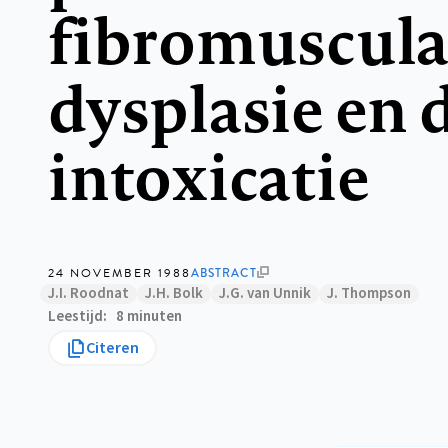
fibromuscula
dysplasie en 
intoxicatie
24 NOVEMBER 1988
ABSTRACT
J.I. Roodnat
J.H. Bolk
J.G. van Unnik
J. Thompson
Leestijd
8 minuten
Citeren