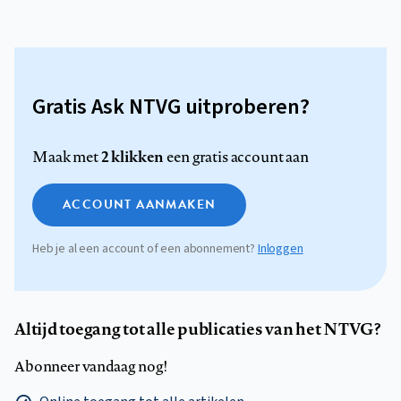
Gratis Ask NTVG uitproberen?
2 klikken
Maak met
een gratis account aan
ACCOUNT AANMAKEN
Heb je al een account of een abonnement?
Inloggen
Altijd toegang tot alle publicaties van het NTVG?
Abonneer vandaag nog!