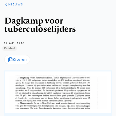
ARTIKELEN
HET
NIEUWS
KORT
Kruimelpad
Dagkamp voor
tuberculoselijders
12 MEI 1916
Pinkhof
Citeren