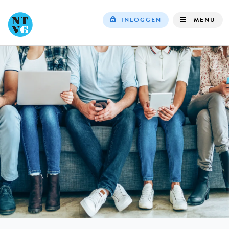
INLOGGEN
MENU
Top
navigation
IN