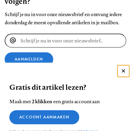
volgen?
Schrijf je nu in voor onze nieuwsbrief en ontvang iedere
donderdag de meest opvallende artikelen in je mailbox.
E-
mailadres
AANMELDEN
Deze site gebruikt cookies
VOLG ONS OP
Gratis dit artikel lezen?
Zie onze cookie policy
ACCEPTEER AANBEVOLEN INSTELLINGEN
Volg
Volg
Volg
Volg
Volg
Volg
2 klikken
Maak met
een gratis account aan
ons
ons
ons
ons
ons
ons
Functionele cookies
op
op
op
op
op
op
Contact
Colofon
Disclaimer
Privacy
About us
ACCOUNT AANMAKEN
Medische vragen verdienen
Sluiten
Footer
Analytische cookies
Facebook
LinkedIn
Bluesky
Instagram
YouTube
Pinterest
betrouwbare antwoorden