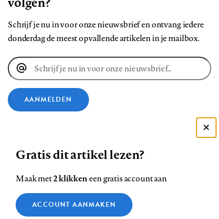
volgen?
Schrijf je nu in voor onze nieuwsbrief en ontvang iedere
donderdag de meest opvallende artikelen in je mailbox.
E-
mailadres
AANMELDEN
VOLG ONS OP
Deze site gebruikt cookies
Gratis dit artikel lezen?
Zie onze cookie policy
Volg
Volg
Volg
Volg
Volg
Volg
ACCEPTEER AANBEVOLEN INSTELLINGEN
ons
ons
2 klikken
ons
ons
ons
ons
Maak met
een gratis account aan
op
op
op
op
op
op
Contact
Colofon
Disclaimer
Privacy
About us
Functionele cookies
Footer
ACCOUNT AANMAKEN
Facebook
LinkedIn
Bluesky
Instagram
YouTube
Pinterest
Medische vragen verdienen
Sluiten
Analytische cookies