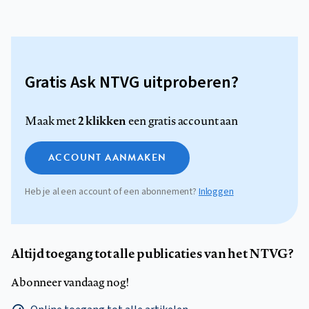
Gratis Ask NTVG uitproberen?
2 klikken
Maak met
een gratis account aan
ACCOUNT AANMAKEN
Heb je al een account of een abonnement?
Inloggen
Altijd toegang tot alle publicaties van het NTVG?
Abonneer vandaag nog!