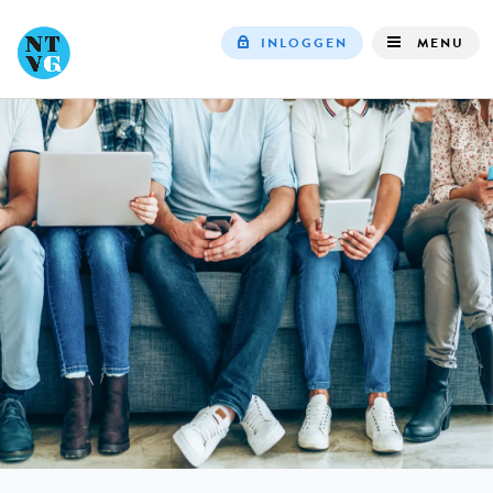
INLOGGEN
MENU
Top
navigation
IN