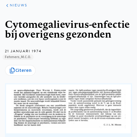
ARTIKELEN
HET
NIEUWS
KORT
Kruimelpad
Cytomegalievirus-enfectie
bij overigens gezonden
21 JANUARI 1974
Fehmers, M.C.O.
Citeren