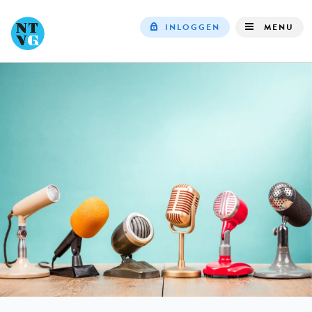
INLOGGEN
MENU
Top
navigation
IN