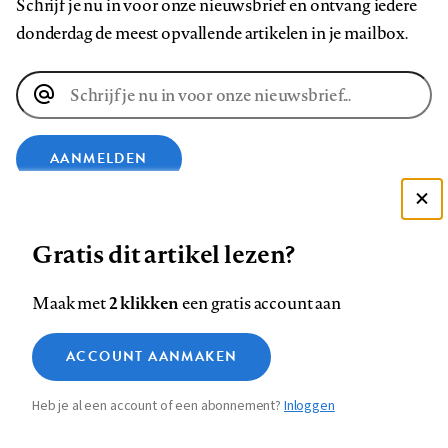
Schrijf je nu in voor onze nieuwsbrief en ontvang iedere
donderdag de meest opvallende artikelen in je mailbox.
E-
mailadres
AANMELDEN
Deze site gebruikt cookies
VOLG ONS OP
Gratis dit artikel lezen?
Zie onze cookie policy
ACCEPTEER AANBEVOLEN INSTELLINGEN
Volg
Volg
Volg
Volg
Volg
Volg
2 klikken
Maak met
een gratis account aan
ons
ons
ons
ons
ons
ons
Functionele cookies
op
op
op
op
op
op
Contact
Colofon
Disclaimer
Privacy
About us
ACCOUNT AANMAKEN
Medische vragen verdienen
Sluiten
Footer
Analytische cookies
Facebook
LinkedIn
Bluesky
Instagram
YouTube
Pinterest
betrouwbare antwoorden
Heb je al een account of een abonnement?
Inloggen
Marketing cookies
navigation
STEL ZE NU AAN ASK NTVG
Sla voorkeuren op