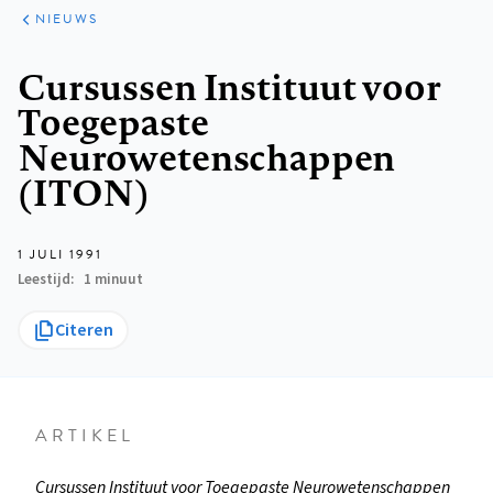
ARTIKELEN
HET
NIEUWS
KORT
Kruimelpad
Cursussen Instituut voor
Toegepaste
Neurowetenschappen
(ITON)
1 JULI 1991
Leestijd
1 minuut
Citeren
ARTIKEL
Cursussen Instituut voor Toegepaste Neurowetenschappen