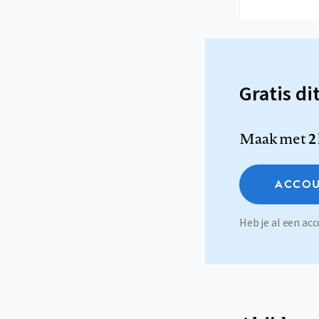
Gratis di
Maak met
2
ACCOU
Heb je al een a