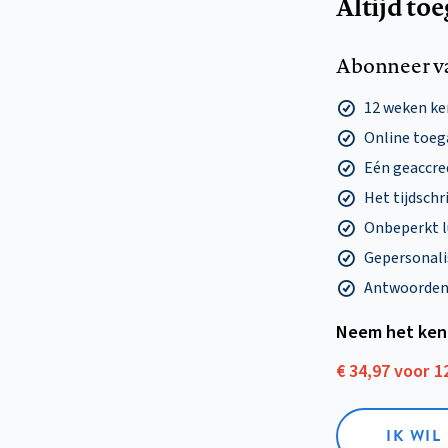
Altijd to
Abonneer v
12 weken k
Online toega
Eén geaccre
Het tijdschri
Onbeperkt l
Gepersonalis
Antwoorden o
Neem het ken
€ 34,97 voor 
IK WI