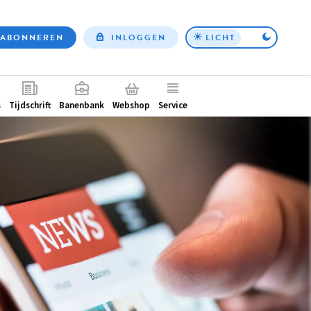
ABONNEREN
INLOGGEN
LICHT
Top
nav
ntair
s
Tijdschrift
Banenbank
Webshop
Service