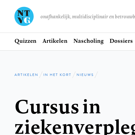
onafhankelijk, multidisciplinair en betrouw
Home
Quizzen
Artikelen
Nascholing
Dossiers
Hoofdnavigatie
ARTIKELEN
IN HET KORT
NIEUWS
Kruimelpad
Cursus in
ziekenverple