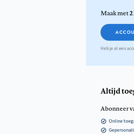
Maak met
2
ACCOU
Heb je al een a
Altijd to
Abonneer v
Online toega
Gepersonalis