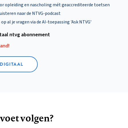
oor opleiding en nascholing mét geaccrediteerde toetsen
uisteren naar de NTVG-podcast
p al je vragen via de AI-toepassing 'Ask NTVG'
itaal ntvg abonnement
aand!
 DIGITAAL
 voet volgen?