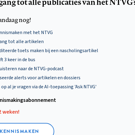
egang tot alle publicaties van het NTVG
andaag nog!
ennismaken met het NTVG
ng tot alle artikelen
diteerde toets maken bij een nascholingsartikel
ft 3 keer in de bus
uisteren naar de NTVG-podcast
eerde alerts voor artikelen en dossiers
p al je vragen via de AI-toepassing 'Ask NTVG'
nismakings­abonnement
12 weken!
L KENNISMAKEN