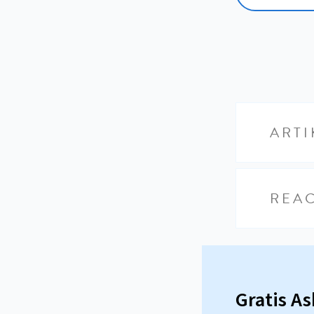
ARTI
REAC
Gratis A