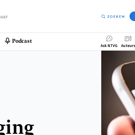
baar
ZOEKEN
Podcast
Compleme
Ask NTVG
Auteur
menu
ging