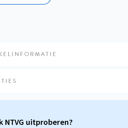
KELINFORMATIE
TIES
sk NTVG uitproberen?