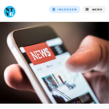
INLOGGEN
MENU
Top
navigation
IN