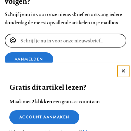
volgen?
Schrijf je nu in voor onze nieuwsbrief en ontvang iedere
donderdag de meest opvallende artikelen in je mailbox.
E-
mailadres
AANMELDEN
Deze site gebruikt cookies
VOLG ONS OP
Gratis dit artikel lezen?
Zie onze cookie policy
ACCEPTEER AANBEVOLEN INSTELLINGEN
Volg
Volg
Volg
Volg
Volg
Volg
2 klikken
Maak met
een gratis account aan
ons
ons
ons
ons
ons
ons
Functionele cookies
op
op
op
op
op
op
Contact
Colofon
Disclaimer
Privacy
About us
ACCOUNT AANMAKEN
Medische vragen verdienen
Sluiten
Footer
Analytische cookies
Facebook
LinkedIn
Bluesky
Instagram
YouTube
Pinterest
betrouwbare antwoorden