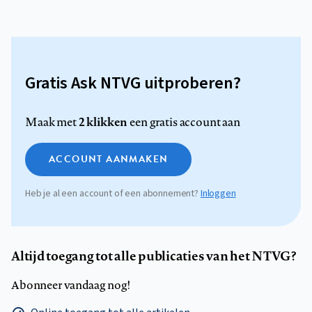
Gratis Ask NTVG uitproberen?
2 klikken
Maak met
een gratis account aan
ACCOUNT AANMAKEN
Heb je al een account of een abonnement?
Inloggen
Altijd toegang tot alle publicaties van het NTVG?
Abonneer vandaag nog!