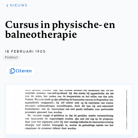
ARTIKELEN
HET
NIEUWS
KORT
Kruimelpad
Cursus in physische- en
balneotherapie
18 FEBRUARI 1905
Pinkhof
Citeren