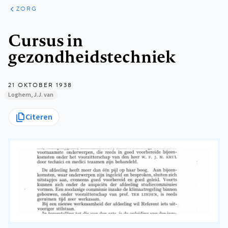
ARTIKELEN
PERSPECTIEF
ZORG
Kruimelpad
Cursus in
gezondheidstechniek
21 OKTOBER 1938
Loghem, J.J. van
Citeren