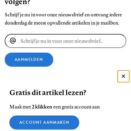
volgen?
Schrijf je nu in voor onze nieuwsbrief en ontvang iedere
donderdag de meest opvallende artikelen in je mailbox.
E-
mailadres
AANMELDEN
VOLG ONS OP
Deze site gebruikt cookies
Gratis dit artikel lezen?
Zie onze cookie policy
Volg
Volg
Volg
Volg
Volg
Volg
ACCEPTEER AANBEVOLEN INSTELLINGEN
ons
ons
2 klikken
ons
ons
ons
ons
Maak met
een gratis account aan
op
op
op
op
op
op
Contact
Colofon
Disclaimer
Privacy
About us
Functionele cookies
Footer
ACCOUNT AANMAKEN
Facebook
LinkedIn
Bluesky
Instagram
YouTube
Pinterest
Medische vragen verdienen
Sluiten
Analytische cookies