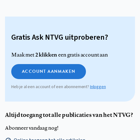
Gratis Ask NTVG uitproberen?
2 klikken
Maak met
een gratis account aan
ACCOUNT AANMAKEN
Heb je al een account of een abonnement?
Inloggen
Altijd toegang tot alle publicaties van het NTVG?
Abonneer vandaag nog!