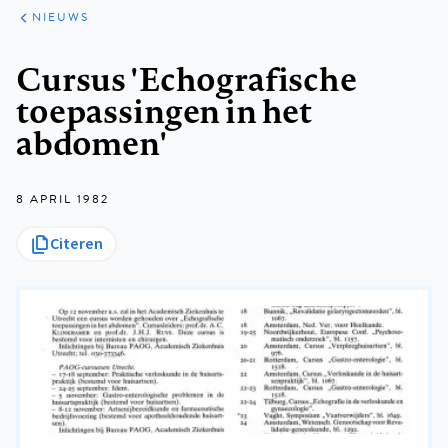
ARTIKELEN
HET
NIEUWS
KORT
Kruimelpad
Cursus 'Echografische
toepassingen in het
abdomen'
8 APRIL 1982
Citeren