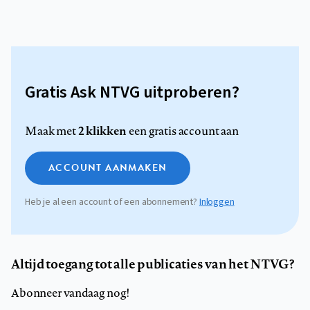
Gratis Ask NTVG uitproberen?
2 klikken
Maak met
een gratis account aan
ACCOUNT AANMAKEN
Heb je al een account of een abonnement?
Inloggen
Altijd toegang tot alle publicaties van het NTVG?
Abonneer vandaag nog!