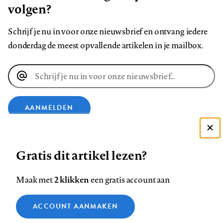
volgen?
Schrijf je nu in voor onze nieuwsbrief en ontvang iedere
donderdag de meest opvallende artikelen in je mailbox.
E-
mailadres
AANMELDEN
Deze site gebruikt cookies
VOLG ONS OP
Gratis dit artikel lezen?
Zie onze cookie policy
ACCEPTEER AANBEVOLEN INSTELLINGEN
Volg
Volg
Volg
Volg
Volg
Volg
2 klikken
Maak met
een gratis account aan
ons
ons
ons
ons
ons
ons
Functionele cookies
op
op
op
op
op
op
Contact
Colofon
Disclaimer
Privacy
About us
ACCOUNT AANMAKEN
Medische vragen verdienen
Sluiten
Footer
Analytische cookies
Facebook
LinkedIn
Bluesky
Instagram
YouTube
Pinterest
betrouwbare antwoorden