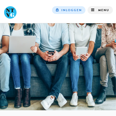
INLOGGEN
MENU
Top
navigation
IN