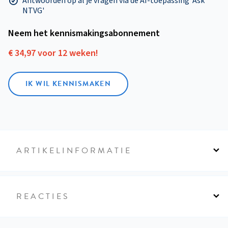
Antwoorden op al je vragen via de AI-toepassing 'Ask
NTVG'
Neem het kennismakings­abonnement
€ 34,97 voor 12 weken!
IK WIL KENNISMAKEN
ARTIKELINFORMATIE
REACTIES