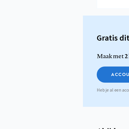
Gratis di
Maak met
2
ACCOU
Heb je al een a