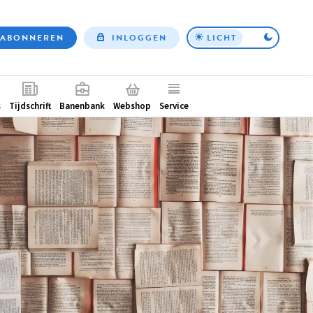
ABONNEREN
INLOGGEN
LICHT
Top
nav
ntair
s
Tijdschrift
Banenbank
Webshop
Service