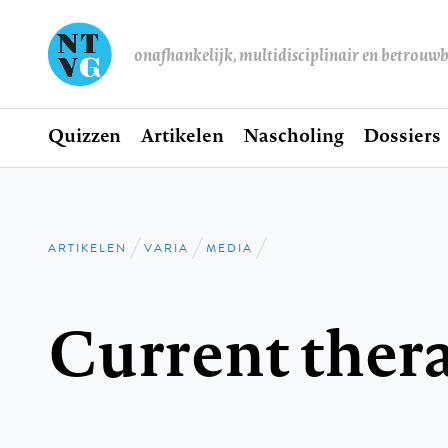
onafhankelijk, multidisciplinair en betrouw
Home
Quizzen
Artikelen
Nascholing
Dossiers
Hoofdnavigatie
ARTIKELEN
VARIA
MEDIA
Kruimelpad
Current ther