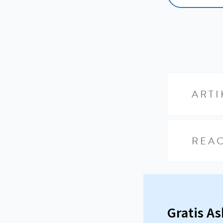
ARTI
REAC
Gratis A