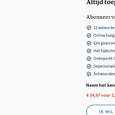
Altijd to
Abonneer v
12 weken k
Online toega
Eén geaccre
Het tijdschri
Onbeperkt l
Gepersonalis
Antwoorden o
Neem het ken
€ 34,97 voor 
IK WI