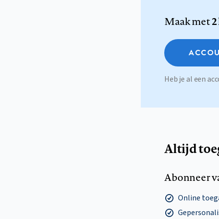
Maak met
2
ACCOU
Heb je al een a
Altijd to
Abonneer v
Online toega
Gepersonalis