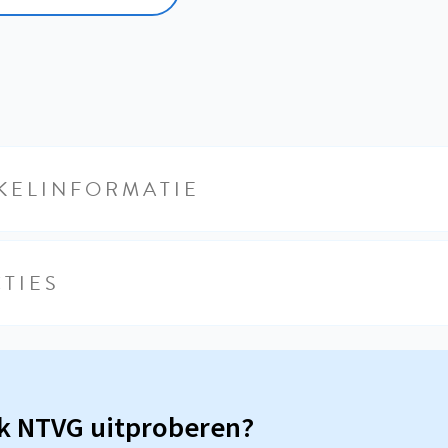
KELINFORMATIE
TIES
sk NTVG uitproberen?