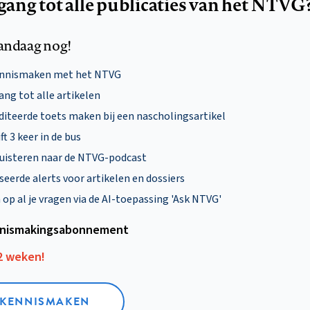
egang tot alle publicaties van het NTVG
andaag nog!
ennismaken met het NTVG
ng tot alle artikelen
diteerde toets maken bij een nascholingsartikel
ft 3 keer in de bus
uisteren naar de NTVG-podcast
eerde alerts voor artikelen en dossiers
p al je vragen via de AI-toepassing 'Ask NTVG'
nismakings­abonnement
12 weken!
L KENNISMAKEN