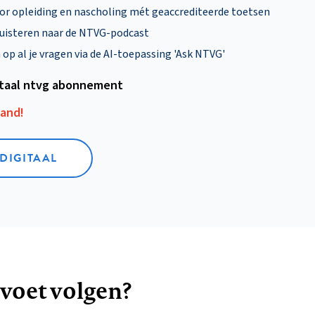
oor opleiding en nascholing mét geaccrediteerde toetsen
uisteren naar de NTVG-podcast
p al je vragen via de AI-toepassing 'Ask NTVG'
itaal ntvg abonnement
aand!
 DIGITAAL
 voet volgen?