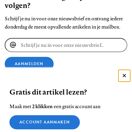
volgen?
Schrijf je nu in voor onze nieuwsbrief en ontvang iedere
donderdag de meest opvallende artikelen in je mailbox.
E-
mailadres
AANMELDEN
Deze site gebruikt cookies
VOLG ONS OP
Gratis dit artikel lezen?
Zie onze cookie policy
ACCEPTEER AANBEVOLEN INSTELLINGEN
Volg
Volg
Volg
Volg
Volg
Volg
2 klikken
Maak met
een gratis account aan
ons
ons
ons
ons
ons
ons
Functionele cookies
op
op
op
op
op
op
Contact
Colofon
Disclaimer
Privacy
About us
ACCOUNT AANMAKEN
Medische vragen verdienen
Sluiten
Footer
Analytische cookies
Facebook
LinkedIn
Bluesky
Instagram
YouTube
Pinterest
betrouwbare antwoorden