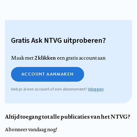
Gratis Ask NTVG uitproberen?
2 klikken
Maak met
een gratis account aan
ACCOUNT AANMAKEN
Heb je al een account of een abonnement?
Inloggen
Altijd toegang tot alle publicaties van het NTVG?
Abonneer vandaag nog!