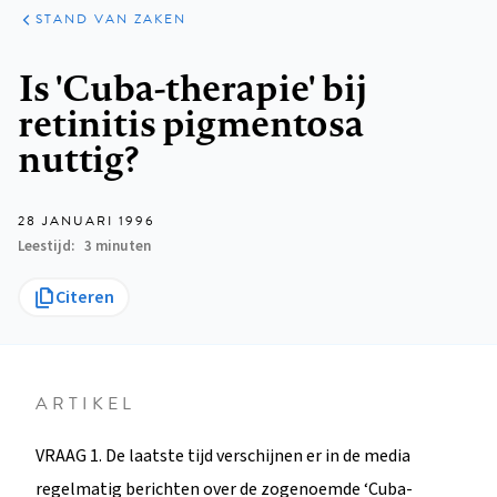
KLINISCHE
ARTIKELEN
PRAKTIJK
STAND VAN ZAKEN
Kruimelpad
Is 'Cuba-therapie' bij
retinitis pigmentosa
nuttig?
28 JANUARI 1996
Leestijd
3 minuten
Citeren
ARTIKEL
VRAAG 1. De laatste tijd verschijnen er in de media
regelmatig berichten over de zogenoemde ‘Cuba-