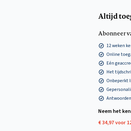
Altijd to
Abonneer v
12 weken k
Online toega
Eén geaccre
Het tijdschri
Onbeperkt l
Gepersonalis
Antwoorden o
Neem het ken
€ 34,97 voor 