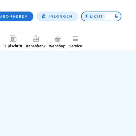
ABONNEREN
INLOGGEN
LICHT
Top
nav
ntair
s
Tijdschrift
Banenbank
Webshop
Service