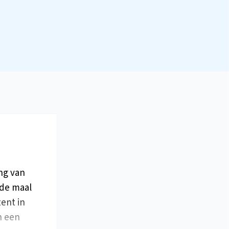
ng van
sde maal
tent in
n een