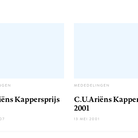
NGEN
MEDEDELINGEN
iëns Kappersprijs
C.U.Ariëns Kapper
2001
07
13 MEI 2001