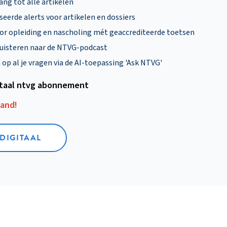
ng tot alle artikelen
eerde alerts voor artikelen en dossiers
oor opleiding en nascholing mét geaccrediteerde toetsen
uisteren naar de NTVG-podcast
p al je vragen via de AI-toepassing 'Ask NTVG'
itaal ntvg abonnement
aand!
 DIGITAAL