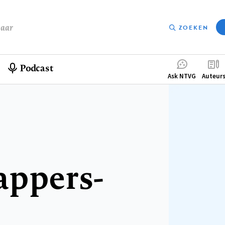
baar
ZOEKEN
Podcast
Compleme
Ask NTVG
Auteur
menu
appers-