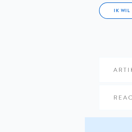
IK WI
ARTI
REAC