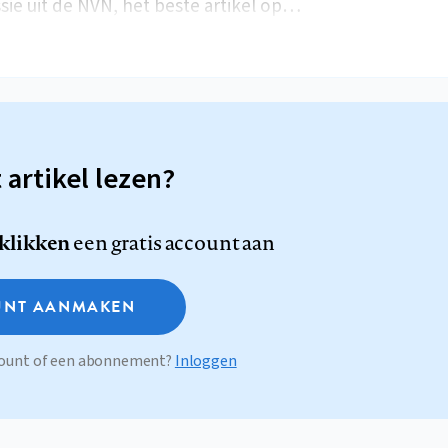
ie uit de NVN, het beste artikel op…
t artikel lezen?
 klikken
een gratis account aan
NT AANMAKEN
ccount of een abonnement?
Inloggen