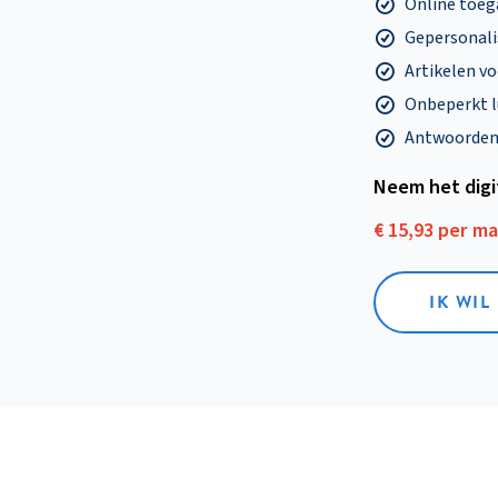
Online toega
Gepersonalis
Artikelen v
Onbeperkt l
Antwoorden o
Neem het dig
€ 15,93 per m
IK WIL