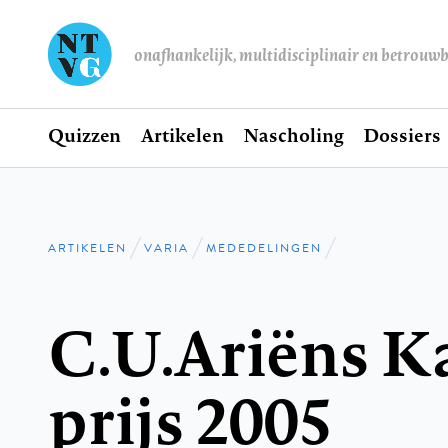
onafhankelijk, multidisciplinair en betrouw
Home
Quizzen
Artikelen
Nascholing
Dossiers
Hoofdnavigatie
ARTIKELEN
VARIA
MEDEDELINGEN
Kruimelpad
C.U.Ariëns K
prijs 2005