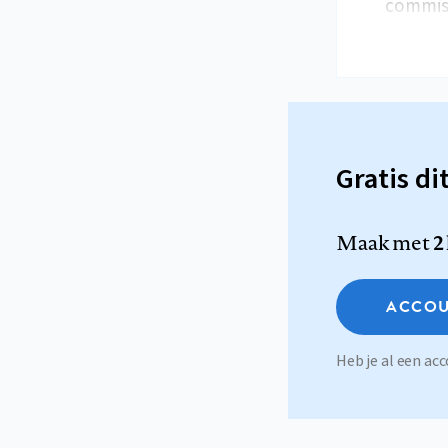
commiss
Gratis di
Maak met
2
ACCOU
Heb je al een a