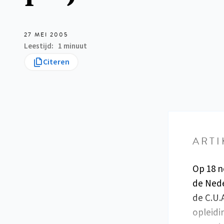
27 MEI 2005
Leestijd
1 minuut
Citeren
ARTI
Op 18 n
de Nede
de C.U.
opleidi