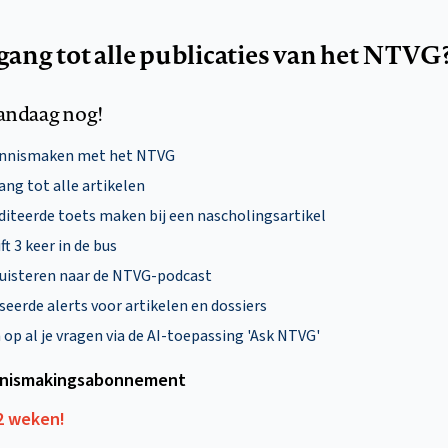
egang tot alle publicaties van het NTVG
andaag nog!
ennismaken met het NTVG
ng tot alle artikelen
diteerde toets maken bij een nascholingsartikel
ft 3 keer in de bus
uisteren naar de NTVG-podcast
eerde alerts voor artikelen en dossiers
p al je vragen via de AI-toepassing 'Ask NTVG'
nismakings­abonnement
12 weken!