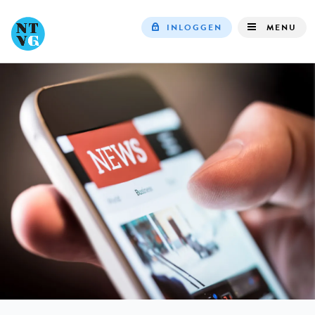
INLOGGEN
MENU
Top
navigation
IN