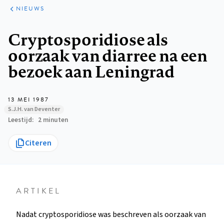
ARTIKELEN
HET
NIEUWS
KORT
Kruimelpad
Cryptosporidiose als
oorzaak van diarree na een
bezoek aan Leningrad
13 MEI 1987
S.J.H. van Deventer
Leestijd
2 minuten
Citeren
ARTIKEL
Nadat cryptosporidiose was beschreven als oorzaak van