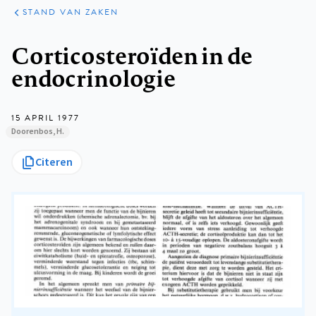
KLINISCHE
ARTIKELEN
PRAKTIJK
STAND VAN ZAKEN
Kruimelpad
Corticosteroïden in de
endocrinologie
15 APRIL 1977
Doorenbos, H.
Citeren