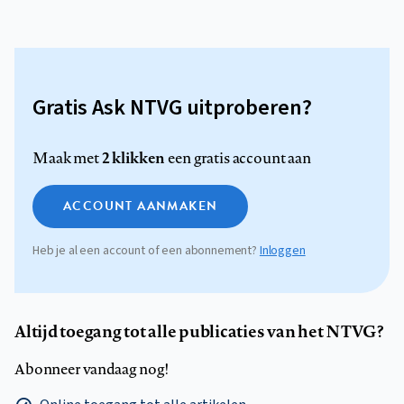
Gratis Ask NTVG uitproberen?
2 klikken
Maak met
een gratis account aan
ACCOUNT AANMAKEN
Heb je al een account of een abonnement?
Inloggen
Altijd toegang tot alle publicaties van het NTVG?
Abonneer vandaag nog!