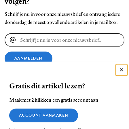
volgen?
Schrijf je nu in voor onze nieuwsbrief en ontvang iedere
donderdag de meest opvallende artikelen in je mailbox.
E-
mailadres
AANMELDEN
Deze site gebruikt cookies
VOLG ONS OP
Gratis dit artikel lezen?
Zie onze cookie policy
ACCEPTEER AANBEVOLEN INSTELLINGEN
Volg
Volg
Volg
Volg
Volg
Volg
2 klikken
Maak met
een gratis account aan
ons
ons
ons
ons
ons
ons
Functionele cookies
op
op
op
op
op
op
Contact
Colofon
Disclaimer
Privacy
About us
ACCOUNT AANMAKEN
Medische vragen verdienen
Sluiten
Footer
Analytische cookies
Facebook
LinkedIn
Bluesky
Instagram
YouTube
Pinterest
betrouwbare antwoorden