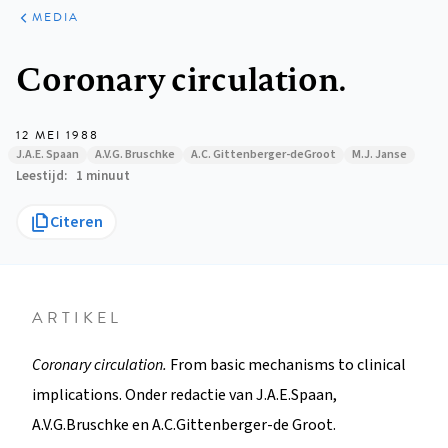
ARTIKELEN
VARIA
MEDIA
Kruimelpad
Coronary circulation.
12 MEI 1988
J.A.E. Spaan
A.V.G. Bruschke
A.C. Gittenberger-deGroot
M.J. Janse
Leestijd
1 minuut
Citeren
ARTIKEL
Coronary circulation.
From basic mechanisms to clinical
implications. Onder redactie van J.A.E.Spaan,
A.V.G.Bruschke en A.C.Gittenberger-de Groot.