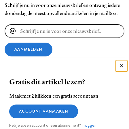
Schrijf je nu in voor onze nieuwsbrief en ontvang iedere
donderdag de meest opvallende artikelen in je mailbox.
E-
mailadres
AANMELDEN
VOLG ONS OP
Deze site gebruikt cookies
Gratis dit artikel lezen?
Zie onze cookie policy
Volg
Volg
Volg
Volg
Volg
Volg
ACCEPTEER AANBEVOLEN INSTELLINGEN
ons
ons
2 klikken
ons
ons
ons
ons
Maak met
een gratis account aan
op
op
op
op
op
op
Contact
Colofon
Disclaimer
Privacy
About us
Functionele cookies
Footer
ACCOUNT AANMAKEN
Facebook
LinkedIn
Bluesky
Instagram
YouTube
Pinterest
Medische vragen verdienen
Sluiten
Analytische cookies
betrouwbare antwoorden
navigation
Heb je al een account of een abonnement?
Inloggen
Marketing cookies