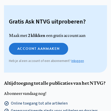
Gratis Ask NTVG uitproberen?
2 klikken
Maak met
een gratis account aan
ACCOUNT AANMAKEN
Heb je al een account of een abonnement?
Inloggen
Altijd toegang tot alle publicaties van het NTVG?
Abonneer vandaag nog!
Online toegang tot alle artikelen
Gepersonaliseerde alerts voor artikelen en dossiers