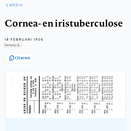
ARTIKELEN
VARIA
MEDIA
Kruimelpad
Cornea- en iristuberculose
18 FEBRUARI 1906
Verwey, A.
Citeren