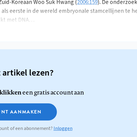
Zuid-Koreaan Woo Suk Hwang (
2006:159
). De onderzoe
 als eerste in de wereld embryonale stamcellijnen te 
kt met DNA…
t artikel lezen?
 klikken
een gratis account aan
NT AANMAKEN
ccount of een abonnement?
Inloggen