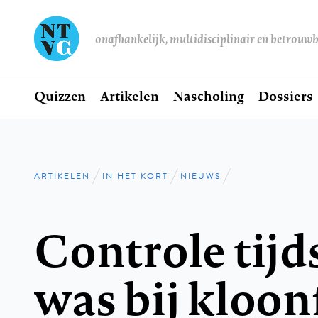
onafhankelijk, multidisciplinair en betrouw
Home
Quizzen
Artikelen
Nascholing
Dossiers
Hoofdnavigatie
ARTIKELEN
IN HET KORT
NIEUWS
Kruimelpad
Controle tijd
was bij kloon