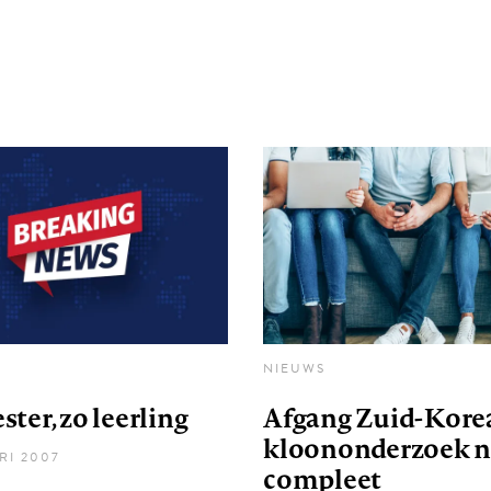
NIEUWS
ter, zo leerling
Afgang Zuid-Kore
kloononderzoek 
RI 2007
compleet