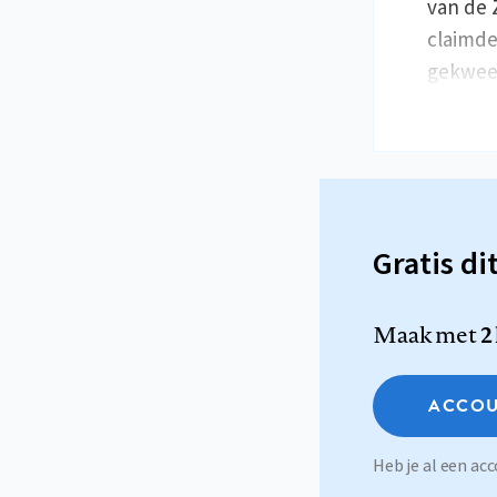
van de 
claimde
gekwee
Gratis di
Maak met
2
ACCOU
Heb je al een a