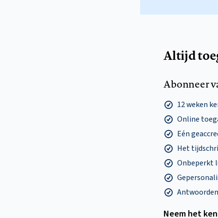
Altijd to
Abonneer v
12 weken k
Online toega
Eén geaccre
Het tijdschri
Onbeperkt l
Gepersonalis
Antwoorden o
Neem het ken