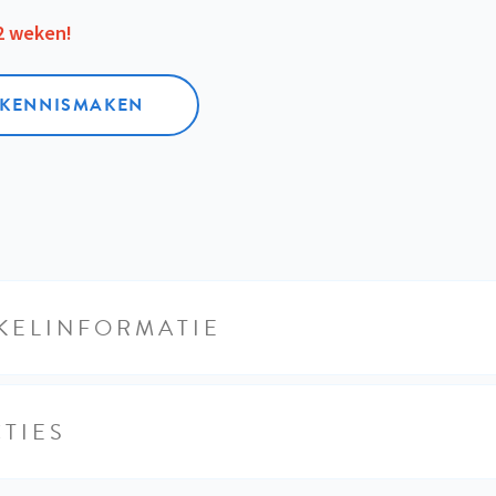
12 weken!
L KENNISMAKEN
KELINFORMATIE
TIES