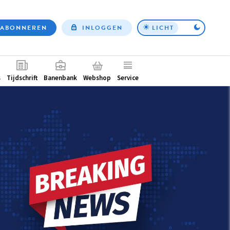
ABONNEREN
INLOGGEN
LICHT
Top
nav
ntair
s
Tijdschrift
Banenbank
Webshop
Service