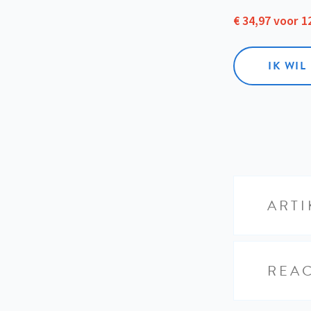
€ 34,97 voor 
IK WI
ARTI
REAC