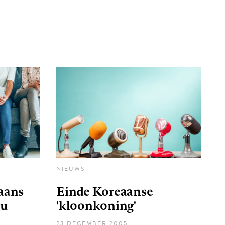
NIEUWS
aans
Einde Koreaanse
nu
'kloonkoning'
23 DECEMBER 2005