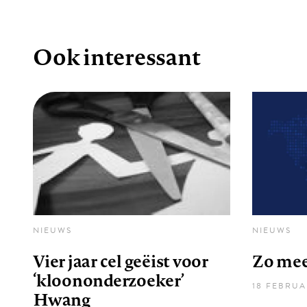
Ook interessant
NIEUWS
NIEUWS
Vier jaar cel geëist voor
Zo mees
‘kloononderzoeker’
18 FEBRUA
Hwang