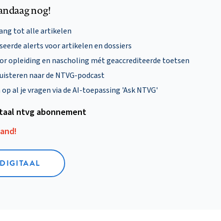
andaag nog!
ng tot alle artikelen
eerde alerts voor artikelen en dossiers
oor opleiding en nascholing mét geaccrediteerde toetsen
uisteren naar de NTVG-podcast
p al je vragen via de AI-toepassing 'Ask NTVG'
itaal ntvg abonnement
aand!
 DIGITAAL