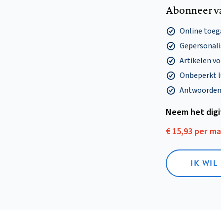
Abonneer v
Online toega
Gepersonalis
Artikelen v
Onbeperkt l
Antwoorden o
Neem het dig
€ 15,93 per m
IK WIL