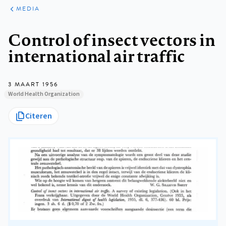
ARTIKELEN
VARIA
MEDIA
Kruimelpad
Control of insect vectors in
international air traffic
3 MAART 1956
World Health Organization
Citeren