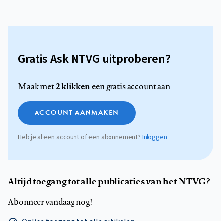
Gratis Ask NTVG uitproberen?
2 klikken
Maak met
een gratis account aan
ACCOUNT AANMAKEN
Heb je al een account of een abonnement?
Inloggen
Altijd toegang tot alle publicaties van het NTVG?
Abonneer vandaag nog!