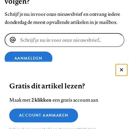
volgen?
Schrijf je nu in voor onze nieuwsbrief en ontvang iedere
donderdag de meest opvallende artikelen in je mailbox.
E-
mailadres
AANMELDEN
Deze site gebruikt cookies
VOLG ONS OP
Gratis dit artikel lezen?
Zie onze cookie policy
ACCEPTEER AANBEVOLEN INSTELLINGEN
Volg
Volg
Volg
Volg
Volg
Volg
2 klikken
Maak met
een gratis account aan
ons
ons
ons
ons
ons
ons
Functionele cookies
op
op
op
op
op
op
Contact
Colofon
Disclaimer
Privacy
About us
ACCOUNT AANMAKEN
Medische vragen verdienen
Sluiten
Footer
Analytische cookies
Facebook
LinkedIn
Bluesky
Instagram
YouTube
Pinterest
betrouwbare antwoorden