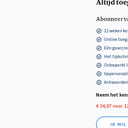
Altijd to
Abonneer v
12 weken k
Online toega
Eén geaccre
Het tijdschri
Onbeperkt l
Gepersonalis
Antwoorden o
Neem het ken
€ 34,97 voor 
IK WI