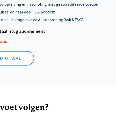
oor opleiding en nascholing mét geaccrediteerde toetsen
uisteren naar de NTVG-podcast
p al je vragen via de AI-toepassing 'Ask NTVG'
itaal ntvg abonnement
aand!
 DIGITAAL
 voet volgen?