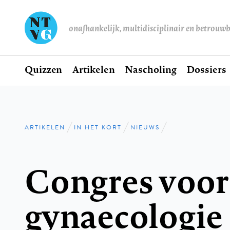
onafhankelijk, multidisciplinair en betrouw
Home
Quizzen
Artikelen
Nascholing
Dossiers
Hoofdnavigatie
ARTIKELEN
IN HET KORT
NIEUWS
Kruimelpad
Congres voor
gynaecologie