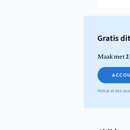
Gratis di
Maak met
2
ACCOU
Heb je al een a