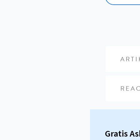
ARTI
REAC
Gratis A