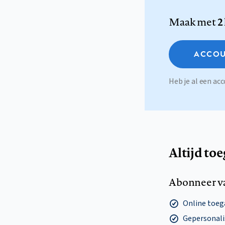
Maak met
2
ACCOU
Heb je al een a
Altijd to
Abonneer v
Online toega
Gepersonalis