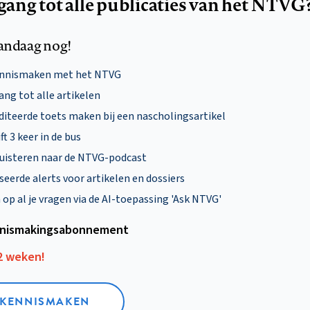
egang tot alle publicaties van het NTVG
andaag nog!
ennismaken met het NTVG
ng tot alle artikelen
diteerde toets maken bij een nascholingsartikel
ft 3 keer in de bus
uisteren naar de NTVG-podcast
eerde alerts voor artikelen en dossiers
p al je vragen via de AI-toepassing 'Ask NTVG'
nismakings­abonnement
12 weken!
L KENNISMAKEN