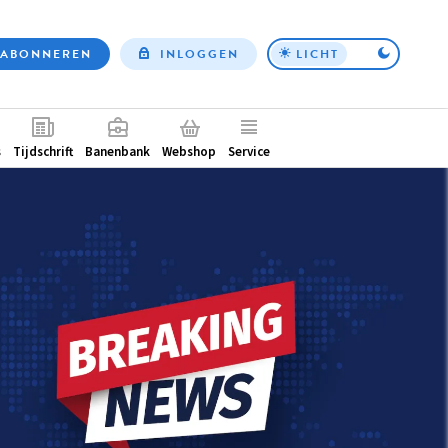
ABONNEREN
INLOGGEN
LICHT
Top
nav
ntair
s
Tijdschrift
Banenbank
Webshop
Service