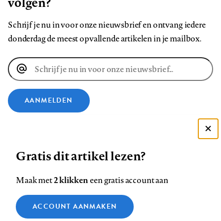
volgen?
Schrijf je nu in voor onze nieuwsbrief en ontvang iedere
donderdag de meest opvallende artikelen in je mailbox.
E-
mailadres
AANMELDEN
VOLG ONS OP
Deze site gebruikt cookies
Gratis dit artikel lezen?
Zie onze cookie policy
Volg
Volg
Volg
Volg
Volg
Volg
ACCEPTEER AANBEVOLEN INSTELLINGEN
ons
ons
2 klikken
ons
ons
ons
ons
Maak met
een gratis account aan
op
op
op
op
op
op
Contact
Colofon
Disclaimer
Privacy
About us
Functionele cookies
Footer
ACCOUNT AANMAKEN
Facebook
LinkedIn
Bluesky
Instagram
YouTube
Pinterest
Medische vragen verdienen
Sluiten
Analytische cookies