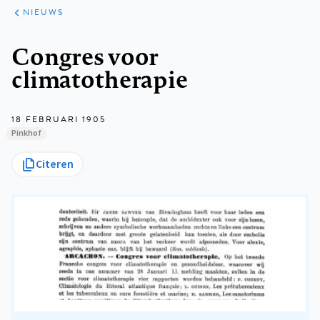
ARTIKELEN
HET
NIEUWS
KORT
Kruimelpad
Congres voor
climatotherapie
18 FEBRUARI 1905
Pinkhof
Citeren