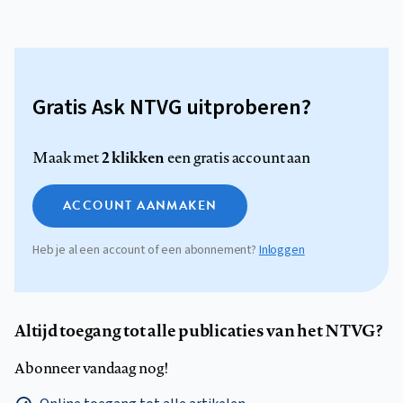
Gratis Ask NTVG uitproberen?
2 klikken
Maak met
een gratis account aan
ACCOUNT AANMAKEN
Heb je al een account of een abonnement?
Inloggen
Altijd toegang tot alle publicaties van het NTVG?
Abonneer vandaag nog!