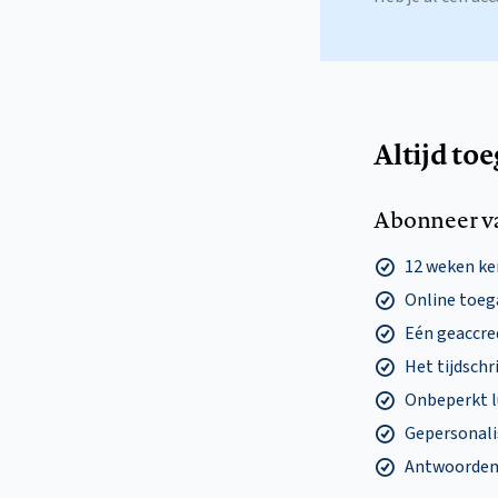
Altijd to
Abonneer v
12 weken k
Online toega
Eén geaccre
Het tijdschri
Onbeperkt l
Gepersonalis
Antwoorden o