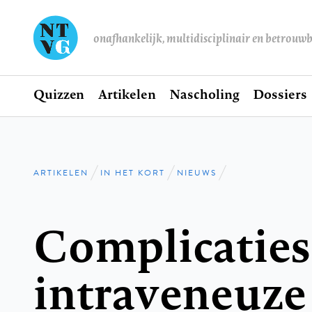
onafhankelijk, multidisciplinair en betrouw
Home
Quizzen
Artikelen
Nascholing
Dossiers
Hoofdnavigatie
ARTIKELEN
IN HET KORT
NIEUWS
Kruimelpad
Complicaties 
intraveneuze