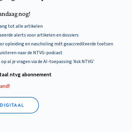
andaag nog!
ng tot alle artikelen
eerde alerts voor artikelen en dossiers
oor opleiding en nascholing mét geaccrediteerde toetsen
uisteren naar de NTVG-podcast
p al je vragen via de AI-toepassing 'Ask NTVG'
itaal ntvg abonnement
aand!
 DIGITAAL