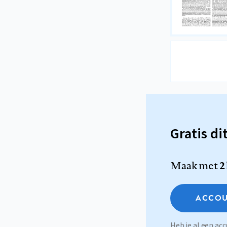
Gratis di
Maak met
2
ACCOU
Heb je al een a