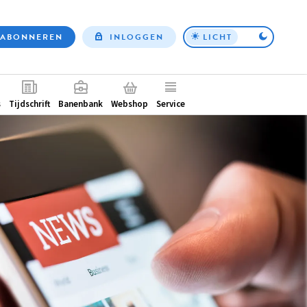
ABONNEREN
INLOGGEN
LICHT
Top
nav
ntair
s
Tijdschrift
Banenbank
Webshop
Service