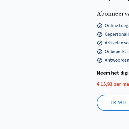
Abonneer v
Online toega
Gepersonalis
Artikelen v
Onbeperkt l
Antwoorden o
Neem het dig
€ 15,93 per m
IK WIL