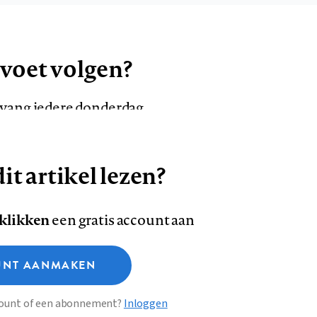
 voet volgen?
ntvang iedere donderdag
it artikel lezen?
VOLG ONS OP
AANMELDEN
Volg
Volg
 klikken
een gratis account aan
ons
ons
Deze site gebruikt cookies
op
op
NT AANMAKEN
Facebook
LinkedI
sclaimer
Privacy
About us
ccount of een abonnement?
Inloggen