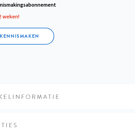
nismakings­abonnement
12 weken!
L KENNISMAKEN
KELINFORMATIE
TIES