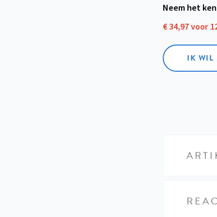
Neem het ken
€ 34,97 voor 
IK WI
ARTI
REAC