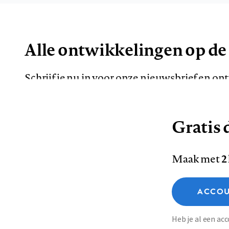
Alle ontwikkelingen op de
Schrijf je nu in voor onze nieuwsbrief en o
de meest opvallende artikelen in je mailbox.
Gratis d
E-
Maak met
2
mailadres
Functionele cookies
ACCOU
Analytische cookies
Marketing cookies
Contact
Colofon
Di
Heb je al een a