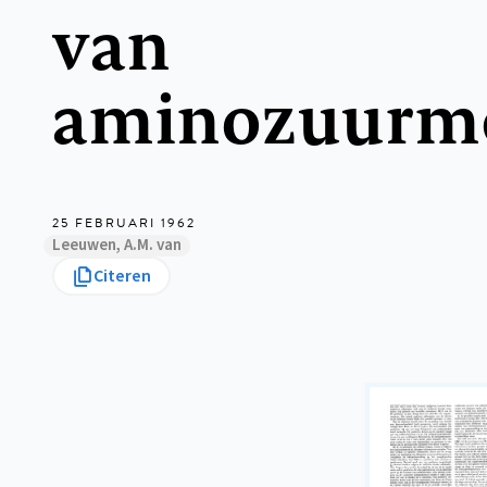
van
aminozuurme
25 FEBRUARI 1962
Leeuwen, A.M. van
Citeren