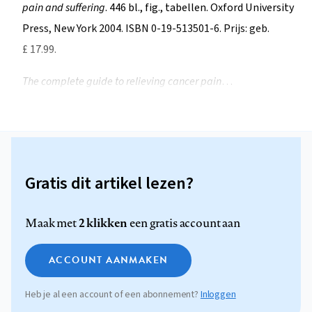
pain and suffering
. 446 bl., fig., tabellen. Oxford University
Press, New York 2004. ISBN 0-19-513501-6. Prijs: geb.
£ 17.99.
The complete guide to relieving cancer pain
…
Gratis dit artikel lezen?
2 klikken
Maak met
een gratis account aan
ACCOUNT AANMAKEN
Heb je al een account of een abonnement?
Inloggen