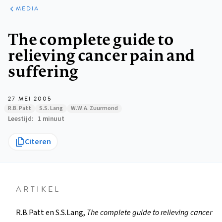
ARTIKELEN
VARIA
MEDIA
Kruimelpad
The complete guide to
relieving cancer pain and
suffering
27 MEI 2005
R.B. Patt
S.S. Lang
W.W.A. Zuurmond
Leestijd
1 minuut
Citeren
ARTIKEL
R.B.Patt en S.S.Lang,
The complete guide to relieving cancer