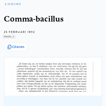
ARTIKELEN
HET
NIEUWS
KORT
Kruimelpad
Comma-bacillus
25 FEBRUARI 1892
Hanlo, J.
Citeren