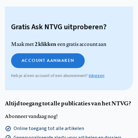
Gratis Ask NTVG uitproberen?
2 klikken
Maak met
een gratis account aan
ACCOUNT AANMAKEN
Heb je al een account of een abonnement?
Inloggen
Altijd toegang tot alle publicaties van het NTVG?
Abonneer vandaag nog!
Online toegang tot alle artikelen
Gepersonaliseerde alerts voor artikelen en dossiers