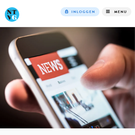
INLOGGEN
MENU
Top
navigation
IN