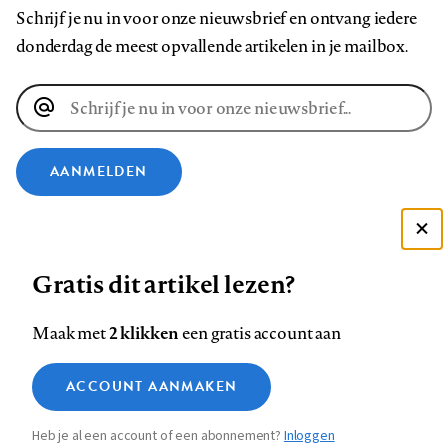
Schrijf je nu in voor onze nieuwsbrief en ontvang iedere
donderdag de meest opvallende artikelen in je mailbox.
E-
mailadres
AANMELDEN
VOLG ONS OP
Deze site gebruikt cookies
Gratis dit artikel lezen?
Zie onze cookie policy
Volg
Volg
Volg
Volg
Volg
Volg
ACCEPTEER AANBEVOLEN INSTELLINGEN
ons
ons
2 klikken
ons
ons
ons
ons
Maak met
een gratis account aan
op
op
op
op
op
op
Contact
Colofon
Disclaimer
Privacy
About us
Functionele cookies
Footer
ACCOUNT AANMAKEN
Facebook
LinkedIn
Bluesky
Instagram
YouTube
Pinterest
Medische vragen verdienen
Sluiten
Analytische cookies
betrouwbare antwoorden
navigation
Heb je al een account of een abonnement?
Inloggen
Marketing cookies