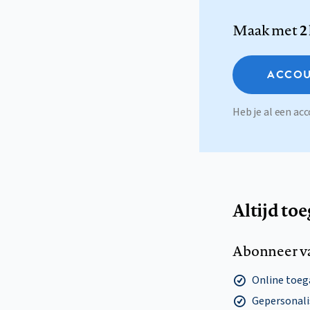
Maak met
2
ACCOU
Heb je al een a
Altijd to
Abonneer v
Online toega
Gepersonalis