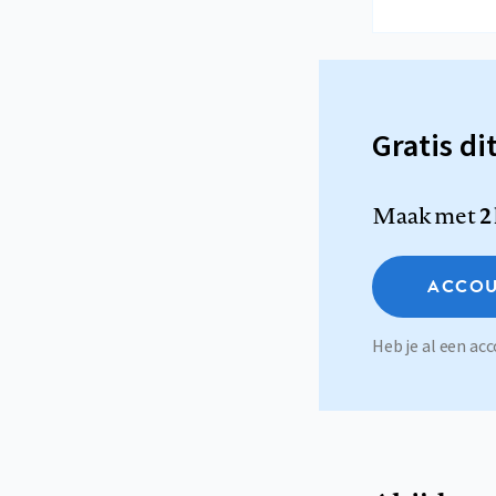
Gratis di
Maak met
2
ACCOU
Heb je al een a