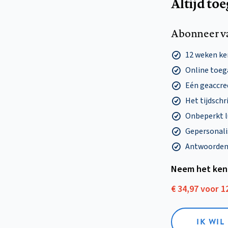
Altijd to
Abonneer v
12 weken k
Online toega
Eén geaccre
Het tijdschri
Onbeperkt l
Gepersonalis
Antwoorden o
Neem het ken
€ 34,97 voor 
IK WI