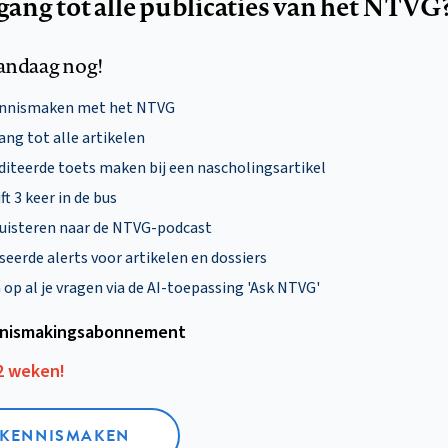
egang tot alle publicaties van het NTVG
andaag nog!
ennismaken met het NTVG
ng tot alle artikelen
diteerde toets maken bij een nascholingsartikel
ft 3 keer in de bus
uisteren naar de NTVG-podcast
eerde alerts voor artikelen en dossiers
p al je vragen via de AI-toepassing 'Ask NTVG'
nismakings­abonnement
12 weken!
L KENNISMAKEN