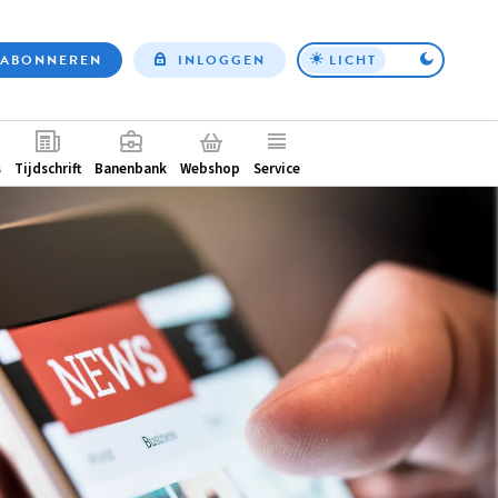
ABONNEREN
INLOGGEN
LICHT
Top
nav
ntair
s
Tijdschrift
Banenbank
Webshop
Service