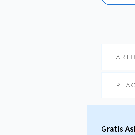
ARTI
REAC
Gratis A