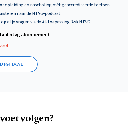
oor opleiding en nascholing mét geaccrediteerde toetsen
uisteren naar de NTVG-podcast
p al je vragen via de AI-toepassing 'Ask NTVG'
itaal ntvg abonnement
aand!
 DIGITAAL
 voet volgen?