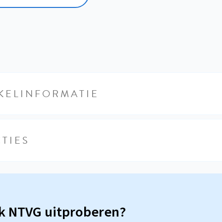
KELINFORMATIE
TIES
sk NTVG uitproberen?